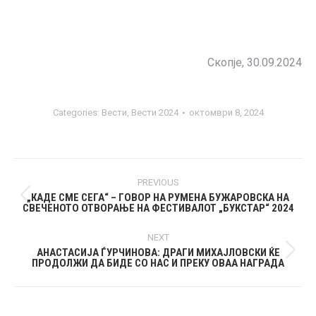
Скопје, 30.09.2024
Categories:
Вести
,
Вести 2024
октомври 8, 2024
Post
PREVIOUS
navigation
„КАДЕ СМЕ СЕГА“ – ГОВОР НА РУМЕНА БУЖАРОВСКА НА
Previous
СВЕЧЕНОТО ОТВОРАЊЕ НА ФЕСТИВАЛОТ „БУКСТАР“ 2024
post:
NEXT
АНАСТАСИЈА ЃУРЧИНОВА: ДРАГИ МИХАЈЛОВСКИ ЌЕ
Next
ПРОДОЛЖИ ДА БИДЕ СО НАС И ПРЕКУ ОВАА НАГРАДА
post: