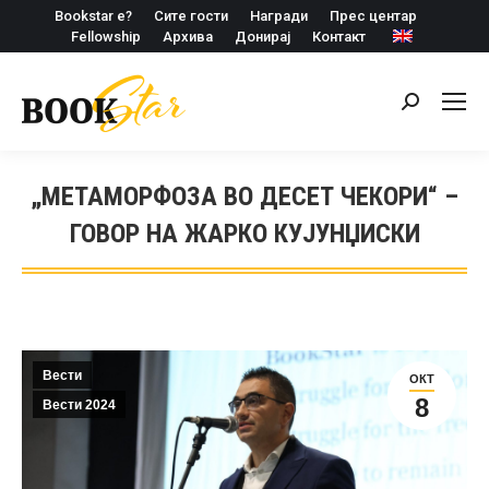
Bookstar е?
Сите гости
Награди
Прес центар
Fellowship
Архива
Донирај
Контакт
Search:
„МЕТАМОРФОЗА ВО ДЕСЕТ ЧЕКОРИ“ –
ГОВОР НА ЖАРКО КУЈУНЏИСКИ
Вести
ОКТ
8
Вести 2024