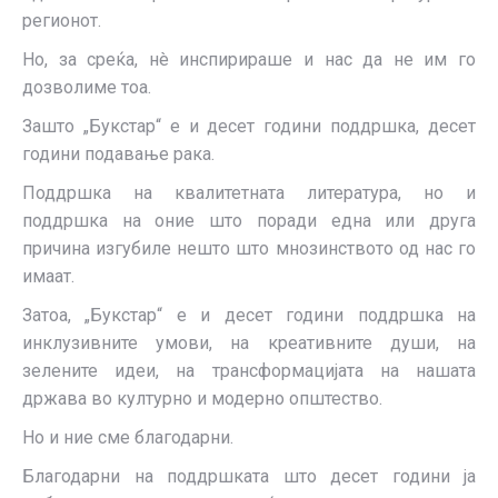
регионот.
Но, за среќа, нè инспирираше и нас да не им го
дозволиме тоа.
Зашто „Букстар“ е и десет години поддршка, десет
години подавање рака.
Поддршка на квалитетната литература, но и
поддршка на оние што поради една или друга
причина изгубиле нешто што мнозинството од нас го
имаат.
Затоа, „Букстар“ е и десет години поддршка на
инклузивните умови, на креативните души, на
зелените идеи, на трансформацијата на нашата
држава во културно и модерно општество.
Но и ние сме благодарни.
Благодарни на поддршката што десет години ја