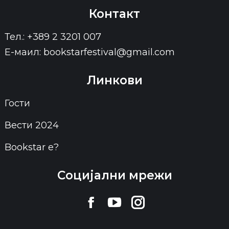
Контакт
Тел.: +389 2 3201 007
Е-маил: bookstarfestival@gmail.com
Линкови
Гости
Вести 2024
Bookstar е?
Социјални мрежи
Find us on:
Facebook
YouTube
Instagram
page
page
page