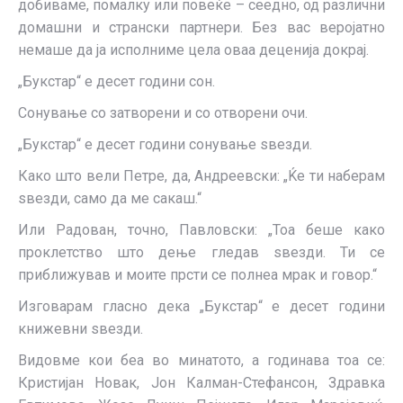
добиваме, помалку или повеќе – сеедно, од различни
домашни и странски партнери. Без вас веројатно
немаше да ја исполниме цела оваа деценија докрај.
„Букстар“ е десет години сон.
Сонување со затворени и со отворени очи.
„Букстар“ е десет години сонување ѕвезди.
Како што вели Петре, да, Андреевски: „Ќе ти наберам
ѕвезди, само да ме сакаш.“
Или Радован, точно, Павловски: „Тоа беше како
проклетство што дење гледав ѕвезди. Ти се
приближував и моите прсти се полнеа мрак и говор.“
Изговарам гласно дека „Букстар“ е десет години
книжевни ѕвезди.
Видовме кои беа во минатото, а годинава тоа се:
Кристијан Новак, Јон Калман-Стефансон, Здравка