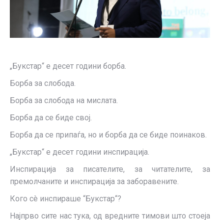
„Букстар“ е десет години борба.
Борба за слобода.
Борба за слобода на мислата.
Борба да се биде свој.
Борба да се припаѓа, но и борба да се биде поинаков.
„Букстар“ е десет години инспирација.
Инспирација за писателите, за читателите, за
премолчаните и инспирација за заборавените.
Кого сè инспираше “Букстар“?
Најпрво сите нас тука, од вредните тимови што стоеја