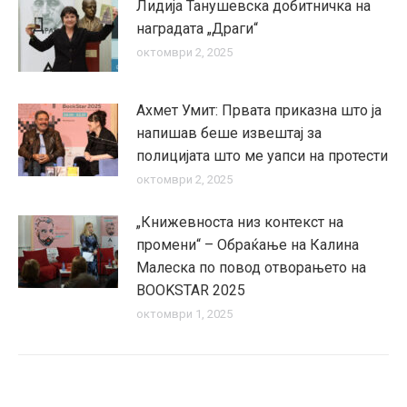
Лидија Танушевска добитничка на
наградата „Драги“
октомври 2, 2025
Ахмет Умит: Првата приказна што ја
напишав беше извештај за
полицијата што ме уапси на протести
октомври 2, 2025
„Книжевноста низ контекст на
промени“ – Обраќање на Калина
Малеска по повод отворањето на
BOOKSTAR 2025
октомври 1, 2025