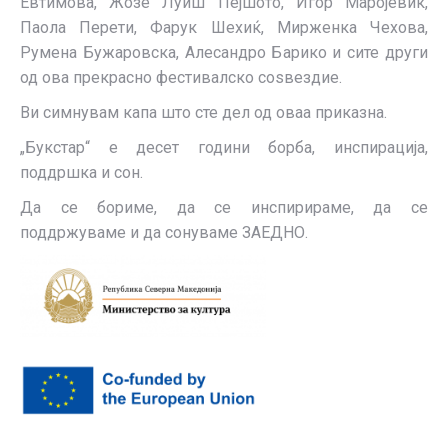
Евтимова, Жозе Луиш Пејшото, Игор Маројевиќ,
Паола Перети, Фарук Шехиќ, Мирженка Чехова,
Румена Бужаровска, Алесандро Барико и сите други
од ова прекрасно фестивалско соѕвездие.
Ви симнувам капа што сте дел од оваа приказна.
„Букстар“ е десет години борба, инспирација,
поддршка и сон.
Да се бориме, да се инспирираме, да се
поддржуваме и да сонуваме ЗАЕДНО.