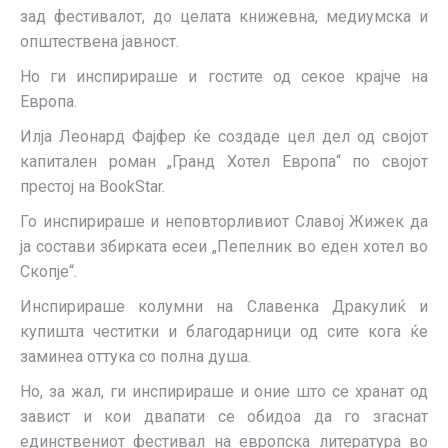
зад фестивалот, до целата книжевна, медиумска и
општествена јавност.
Но ги инспирираше и гостите од секое крајче на
Европа.
Илја Леонард Фајфер ќе создаде цел дел од својот
капитален роман „Гранд Хотел Европа“ по својот
престој на BookStar.
Го инспирираше и неповторливиот Славој Жижек да
ја состави збирката есеи „Пепелник во еден хотел во
Скопје“.
Инспирираше колумни на Славенка Дракулиќ и
купишта честитки и благодарници од сите кога ќе
заминеа оттука со полна душа.
Но, за жал, ги инспирираше и оние што се хранат од
завист и кои двапати се обидоа да го згаснат
единствениот фестивал на европска литература во