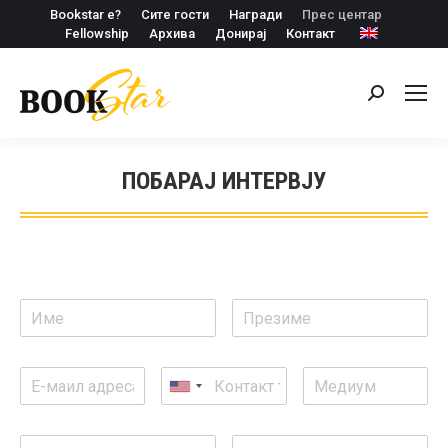
Bookstar е?
Сите гости
Награди
Прес центар
Fellowship
Архива
Донирај
Контакт
Search:
ПОБАРАЈ ИНТЕРВЈУ