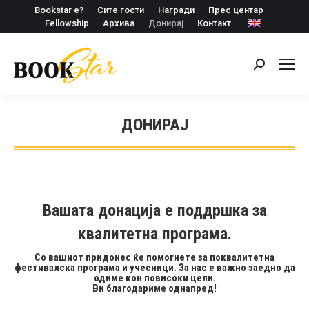
Bookstar е?
Сите гости
Награди
Прес центар
Fellowship
Архива
Донирај
Контакт
Search:
ДОНИРАЈ
Вашата донација е поддршка за
квалитетна програма.
Со вашиот придонес ќе помогнете за поквалитетна
фестивалска програма и учесници. За нас е важно заедно да
одиме кон повисоки цели.
Ви благодариме однапред!