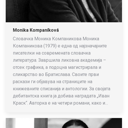
Monika Kompaníková
Словачка Моника Компаникова Моника
Компаникова (1979) е една од најзначајните
писателки на современата словачка
литература. Завршила ликовна академија –
отсек графика, а подоцна магистрирала и
сликарство во Братислава. Своите први
раскази ги објавува на страниците на
книжевните списанија и антологии. За својата
дебитантска книга ја добива наградата „Иван
Краск“. Авторка е на четири романи, како и…