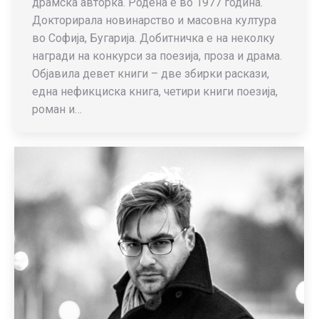
драмска авторка. Родена е во 1977 година.
Докторирала новинарство и масовна култура
во Софија, Бугарија. Добитничка е на неколку
награди на конкурси за поезија, проза и драма.
Објавила девет книги – две збирки раскази,
една нефикциска книга, четири книги поезија,
роман и…