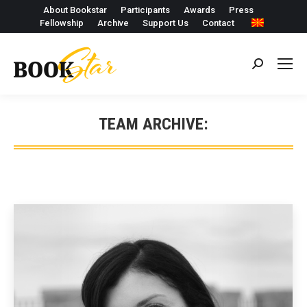
About Bookstar
Participants
Awards
Press
Fellowship
Archive
Support Us
Contact
Search:
TEAM ARCHIVE: