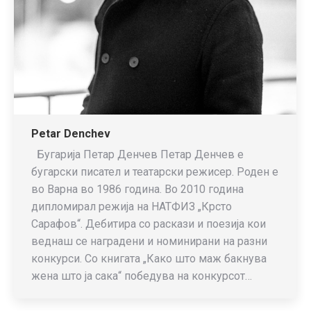
Petar Denchev
Бугарија Петар Денчев Петар Денчев е
бугарски писател и театарски режисер. Роден е
во Варна во 1986 година. Во 2010 година
дипломирал режија на НАТФИЗ „Крсто
Сарафов“. Дебитира со раскази и поезија кои
веднаш се наградени и номинирани на разни
конкурси. Со книгата „Како што маж бакнува
жена што ја сака“ победува на конкурсот…