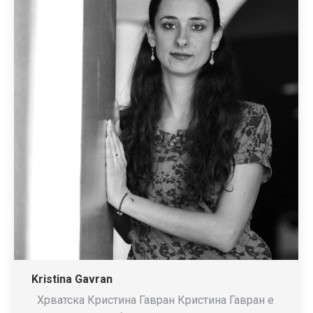
Kristina Gavran
Хрватска Кристина Гавран Кристина Гавран е