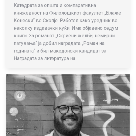
Катедрата за општа и компаративна
книжевност на Филолошкиот факултет „Блаже
Конески“ во Скопје. Работел како уредник во
неколку издавачки куќи. Има објавено седум
книги. За романот „Скриени желби, немирни
патувања“ ја добил наградата „Роман на
годината“ и бил македонски кандидат за
Наградата за литература на…