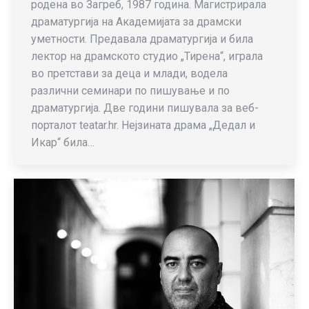
родена во Загреб, 1987 година. Магистрирала
драматургија на Академијата за драмски
уметности. Предавала драматургија и била
лектор на драмското студио „Тирена“, играла
во претстави за деца и млади, водела
различни семинари по пишување и пo
драматургија. Две години пишувала за веб-
порталот teatar.hr. Нејзината драма „Дедал и
Икар“ била…