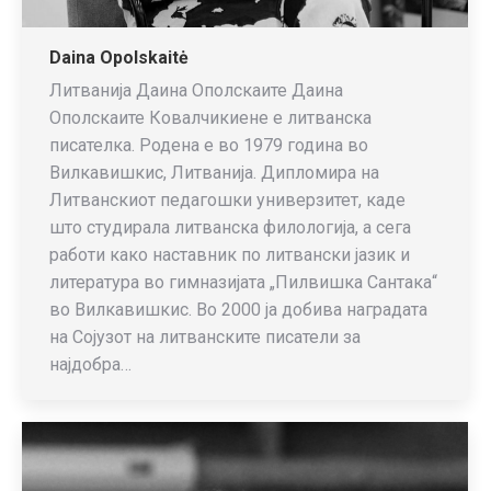
Daina Opolskaitė
Литванија Даина Ополскаите Даина
Ополскаите Ковалчикиене е литванска
писателка. Родена е во 1979 година во
Вилкавишкис, Литванија. Дипломира на
Литванскиот педагошки универзитет, каде
што студирала литванска филологија, а сега
работи како наставник по литвански јазик и
литература во гимназијата „Пилвишка Сантака“
во Вилкавишкис. Во 2000 ја добива наградата
на Сојузот на литванските писатели за
најдобра…