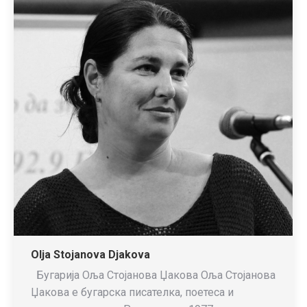
Olja Stojanova Djakova
Бугарија Оља Стојанова Џакова Oља Стојанова
Џакова е бугарска писателка, поетеса и