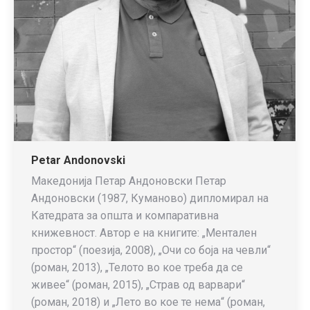
Petar Andonovski
Македонија Петар Андоновски Петар
Андоновски (1987, Куманово) дипломирал на
Катедрата за општа и компаративна
книжевност. Автор е на книгите: „Ментален
простор“ (поезија, 2008), „Очи со боја на чевли“
(роман, 2013), „Телото во кое треба да се
живее“ (роман, 2015), „Страв од варвари“
(роман, 2018) и „Лето во кое те нема“ (роман,