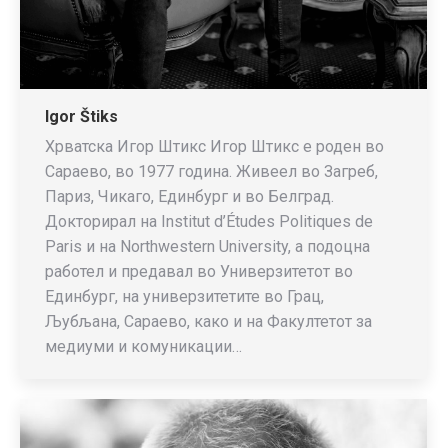
Igor Štiks
Хрватска Игор Штикс Игор Штикс е роден во
Сараево, во 1977 година. Живеел во Загреб,
Париз, Чикаго, Единбург и во Белград.
Докторирал на Institut d’Études Politiques de
Paris и на Northwestern University, а подоцна
работел и предавал во Универзитетот во
Единбург, на универзитетите во Грац,
Љубљана, Сараево, како и на Факултетот за
медиуми и комуникации…