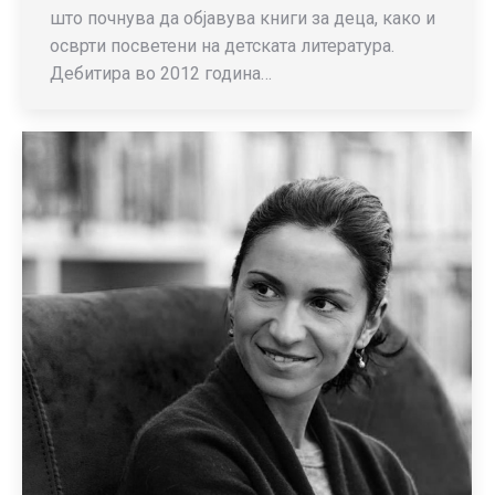
што почнува да објавува книги за деца, како и
осврти посветени на детската литература.
Дебитира во 2012 година…