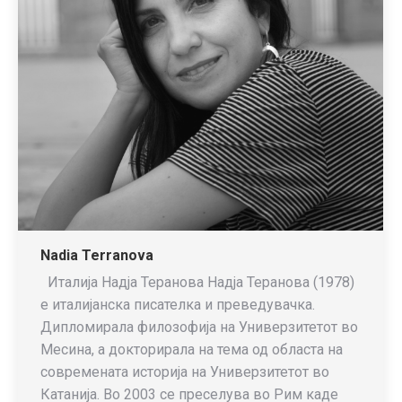
Nadia Terranova
Италија Надја Теранова Надја Теранова (1978)
е италијанска писателка и преведувачка.
Дипломирала филозофија на Универзитетот во
Месина, а докторирала на тема од областа на
современата историја на Универзитетот во
Катанија. Во 2003 се преселува во Рим каде