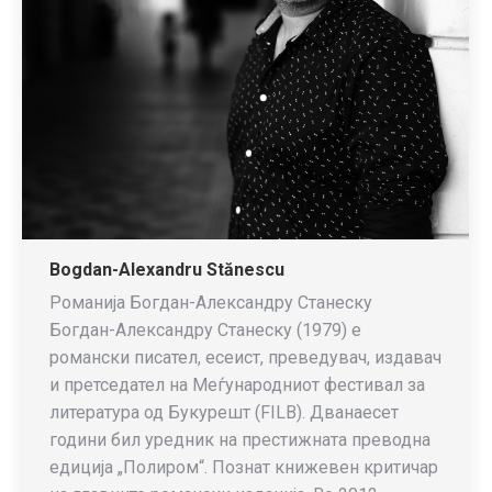
Bogdan-Alexandru Stănescu
Романија Богдан-Александру Станеску
Богдан-Александру Станеску (1979) е
романски писател, есеист, преведувач, издавач
и претседател на Меѓународниот фестивал за
литература од Букурешт (FILB). Дванаесет
години бил уредник на престижната преводна
едиција „Полиром“. Познат книжевен критичар