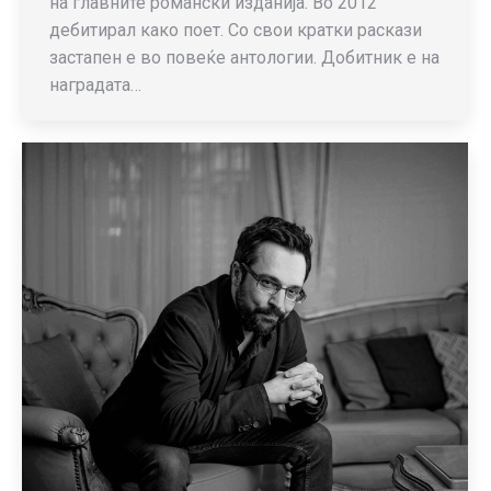
на главните романски изданија. Во 2012
дебитирал како поет. Со свои кратки раскази
застапен е во повеќе антологии. Добитник е на
наградата…