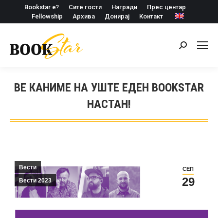
Bookstar е?
Сите гости
Награди
Прес центар
Fellowship
Архива
Донирај
Контакт
Search:
ВЕ КАНИМЕ НА УШТЕ ЕДЕН BOOKSTAR
НАСТАН!
Вести
СЕП
29
Вести 2023