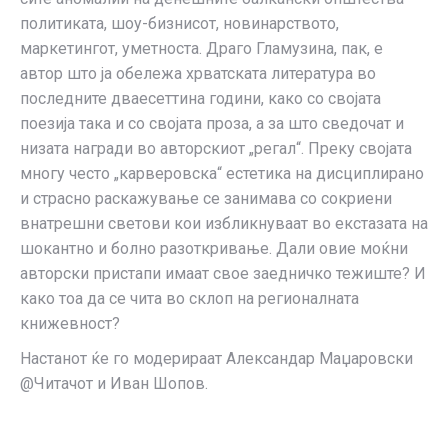
политиката, шоу-бизнисот, новинарството,
маркетингот, уметноста. Драго Гламузина, пак, е
автор што ја обележа хрватската литература во
последните дваесеттина години, како со својата
поезија така и со својата проза, а за што сведочат и
низата награди во авторскиот „регал“. Преку својата
многу често „карверовска“ естетика на дисциплирано
и страсно раскажување се занимава со сокриени
внатрешни светови кои избликнуваат во екстазата на
шокантно и болно разоткривање. Дали овие моќни
авторски пристапи имаат свое заедничко тежиште? И
како тоа да се чита во склоп на регионалната
книжевност?
Настанот ќе го модерираат Александар Маџаровски
@Читачот и Иван Шопов.