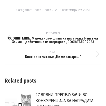
Categories:
Вести
,
Вести 2023
септември 29, 2023
Post
PREVIOUS
navigation
СООПШТЕНИЕ: Мароканско-шпанска писателка Наџат ел
Previous
Хачми – добитничка на наградата „BOOKSTAR“ 2023
post:
NEXT
Книжевно читање „Не ме замараш“
Next
post:
Related posts
27 ВРВНИ ПРЕПЕЈУВАЧИ ВО
КОНКУРЕНЦИЈА ЗА НАГРАДАТА