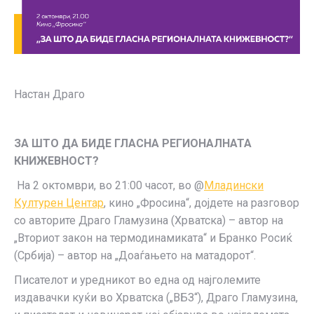
Настан Драго
ЗА ШТО ДА БИДЕ ГЛАСНА РЕГИОНАЛНАТА
КНИЖЕВНОСТ?
На 2 октомври, во 21:00 часот, во @
Младински
Културен Центар
, кино „Фросина“, дојдете на разговор
со авторите Драго Гламузина (Хрватска) – автор на
„Вториот закон на термодинамиката“ и Бранко Росиќ
(Србија) – автор на „Доаѓањето на матадорот“.
Писателот и уредникот во една од најголемите
издавачки куќи во Хрватска („ВБЗ“), Драго Гламузина,