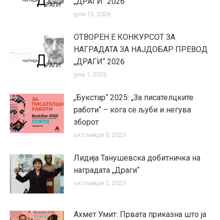
„ДРАГИ“ 2026
јули 13, 2026
ОТВОРЕН Е КОНКУРСОТ ЗА
НАГРАДАТА ЗА НАЈДОБАР ПРЕВОД
„ДРАГИ“ 2026
јуни 1, 2026
„Букстар“ 2025: „За писателцките
работи“ – кога се љуби и негува
зборот
октомври 3, 2025
Лидија Танушевска добитничка на
наградата „Драги“
октомври 2, 2025
Ахмет Умит: Првата приказна што ја