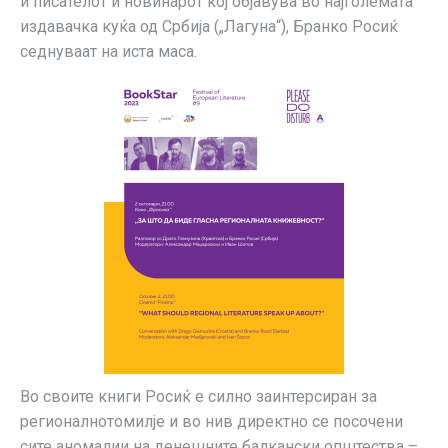
и писателот и новинарот кој објавува во најголемата
издавачка куќа од Србија („Лагуна“), Бранко Росиќ
седнуваат на иста маса.
Во своите книги Росиќ е силно заинтерсиран за
регионалнотомилје и во нив директно се посочени
сите аномалии на денешните балкански општества –