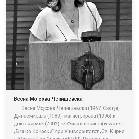
Весна Мојсова-Чепишевска
Весна Мојсова-Чепишевска (1967, Скопје).
Дипломирала (1989), магистрирала (1996) и
докторирала (2002) на Филолошкиот факултет
„Блаже Конески“ при Универзитетот „Св. Кирил