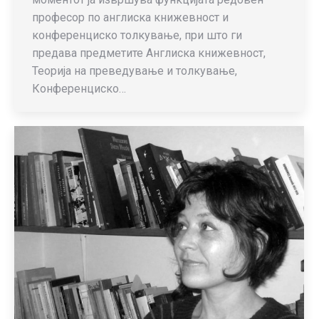
професор по англиска книжевност и
конференциско толкување, при што ги
предава предметите Англиска книжевност,
Теорија на преведување и толкување,
Конференциско…