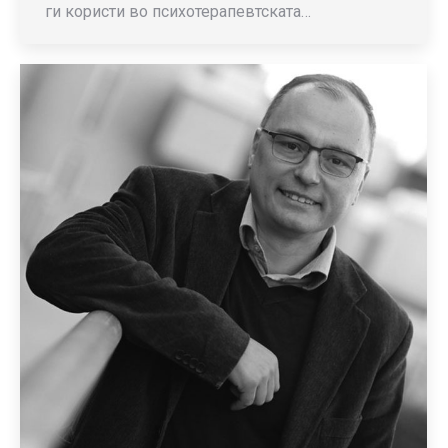
ги користи во психотерапевтската…