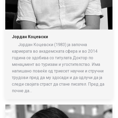
Јордан Коцевски
Јордан Коцевски (1983) ја започна
кариерата во академската сфера и во 2014
година се здобива со титулата Доктор по
менаџмент во туризам и угостителство. Има
напишано повеќе од триесет научни и стручни
трудови пред да му здосади и да одлучи да ја
следи својата страст да стане писател. Пред да
почне да…