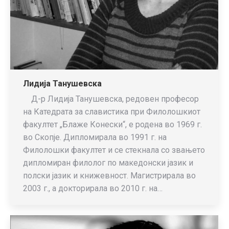
Лидија Танушевска
Д-р Лидија Танушевска, редовен професор
на Катедрата за славистика при Филолошкиот
факултет „Блаже Конески“, е родена во 1969 г.
во Скопје. Дипломирала во 1991 г. на
Филолошки факултет и се стекнала со звањето
дипломиран филолог по македонски јазик и
полски јазик и книжевност. Магистрирала во
2003 г., а докторирала во 2010 г. на…