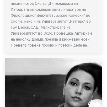
писателка од Скопје. Дипломирала на
Катедрата за компаративна литература на
Филолошкиот факултет „Блаже Конески“ во
Скопје, како и на Универзитетот „Ратгерс“ во
Њу Џерси, САД. Магистрирала на
Универзитетот во Осло, Норвешка. Авторка е
на неколку драми, поезија и книжевни есеи.
Превела повеќе прозни и поетски дела на…