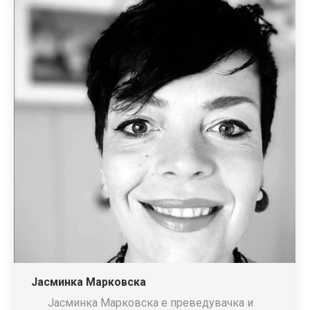
Јасминка Марковска
Јасминка Марковска е преведувачка и