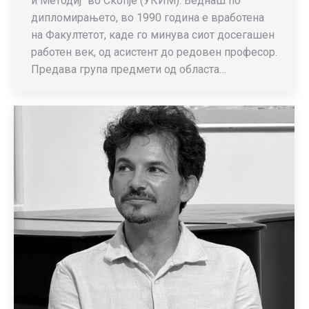
и Методиј“ во Скопје (УКИМ). Веднаш по
дипломирањето, во 1990 година е вработена
на Факултетот, каде го минува сиот досегашен
работен век, од асистент до редовен професор.
Предава група предмети од областа…