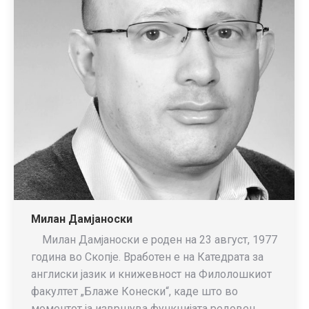
Милан Дамјаноски
Милан Дамјаноски е роден на 23 август, 1977
година во Скопје. Вработен е на Катедрата за
англиски јазик и книжевност на Филолошкиот
факултет „Блаже Конески“, каде што во
моментот ја извршува функцијата редовен