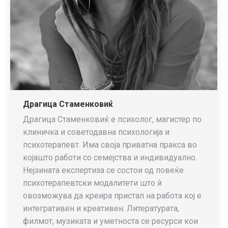
Драгица Стаменковиќ
Драгица Стаменковиќ е психолог, магистер по
клиничка и советодавна психологија и
психотерапевт. Има своја приватна пракса во
којашто работи со семејства и индивидуално.
Нејзината експертиза се состои од повеќе
психотерапевтски модалитети што ѝ
овозможува да креира пристап на работа кој е
интегративен и креативен. Литературата,
филмот, музиката и уметноста се ресурси кои