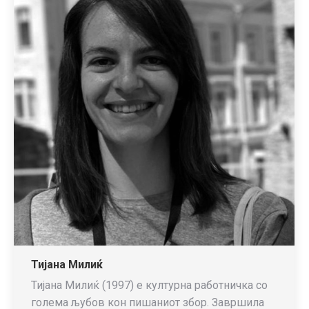
Тијана Милиќ
Тијана Милиќ (1997) е културна работничка со
голема љубов кон пишаниот збор. Завршила