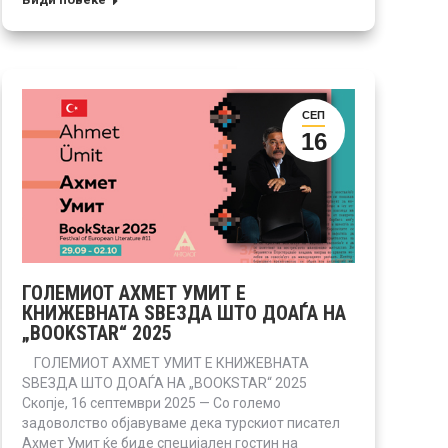
СЕП
16
ГОЛЕМИОТ АХМЕТ УМИТ Е
КНИЖЕВНАТА ЅВЕЗДА ШТО ДОАЃА НА
„BOOKSTAR“ 2025
ГОЛЕМИОТ АХМЕТ УМИТ Е КНИЖЕВНАТА
ЅВЕЗДА ШТО ДОАЃА НА „BOOKSTAR“ 2025
Скопје, 16 септември 2025 — Со големо
задоволство објавуваме дека турскиот писател
Ахмет Умит ќе биде специјален гостин на