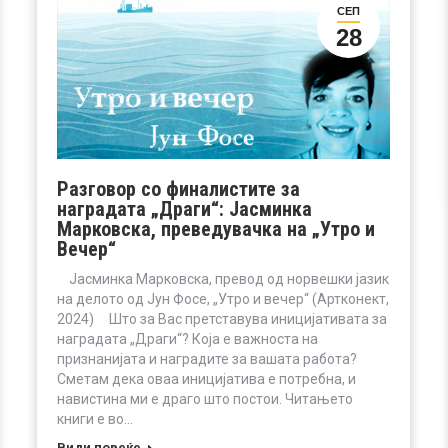
СЕП
28
Разговор со финалистите за
наградата „Драги“: Јасминка
Марковска, преведувачка на „Утро и
Вечер“
Јасминка Марковска, превод од норвешки јазик
на делото од Јун Фосе, „Утро и вечер“ (Артконект,
2024) Што за Вас претставува иницијативата за
наградата „Драги“? Која е важноста на
признанијата и наградите за вашата работа?
Сметам дека оваа иницијатива е потребна, и
навистина ми е драго што постои. Читањето
книги е во…
Види повеќе