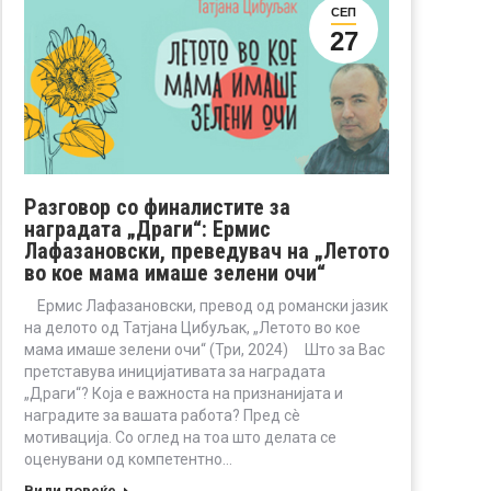
СЕП
27
Разговор со финалистите за
наградата „Драги“: Ермис
Лафазановски, преведувач на „Летото
во кое мама имаше зелени очи“
Ермис Лафазановски, превод од романски јазик
на делото од Татјана Цибуљак, „Летото во кое
мама имаше зелени очи“ (Три, 2024) Што за Вас
претставува иницијативата за наградата
„Драги“? Која е важноста на признанијата и
наградите за вашата работа? Пред сè
мотивација. Со оглед на тоа што делата се
оценувани од компетентно…
Види повеќе