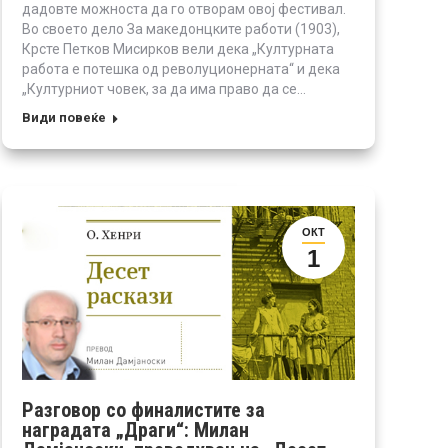
дадовте можноста да го отворам овој фестивал.
Во своето дело За македонцките работи (1903),
Крсте Петков Мисирков вели дека „Културната
работа е потешка од револуционерната“ и дека
„Културниот човек, за да има право да се…
Види повеќе
ОКТ
1
Разговор со финалистите за
наградата „Драги“: Милан