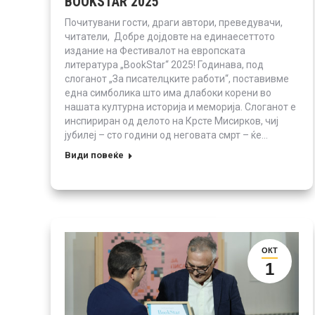
BOOKSTAR 2025
Почитувани гости, драги автори, преведувачи,
читатели, Добре дојдовте на единаесеттото
издание на Фестивалот на европската
литература „BookStar“ 2025! Годинава, под
слоганот „За писателцките работи“, поставивме
една симболика што има длабоки корени во
нашата културна историја и меморија. Слоганот е
инспириран од делото на Крсте Мисирков, чиј
јубилеј – сто години од неговата смрт – ќе…
Види повеќе
ОКТ
1