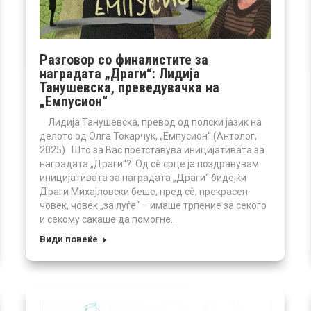
Разговор со финалистите за
наградата „Драги“: Лидија
Танушевска, преведувачка на
„Емпусион“
Лидија Танушевска, превод од полски јазик на
делото од Олга Токарчук, „Емпусион“ (Антолог,
2025) Што за Вас претставува иницијативата за
наградата „Драги“? Од сè срце ја поздравувам
иницијативата за наградата „Драги“ бидејќи
Драги Михајловски беше, пред сè, прекрасен
човек, човек „за луѓе“ – имаше трпение за секого
и секому сакаше да помогне…
Види повеќе