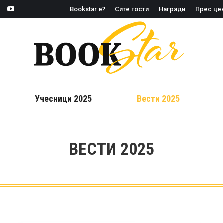
Bookstar е?
Сите гости
Награди
Прес це
agram
Facebook
YouTube
page
page
s
opens
opens
n
in
new
new
ow
window
window
Учесници 2025
Вести 2025
ВЕСТИ 2025