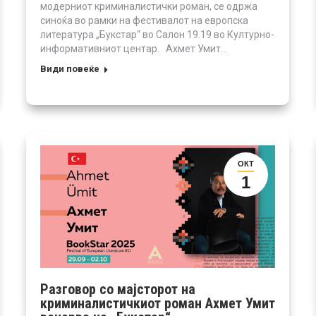
модерниот криминалистички роман, се одржа
синоќа во рамки на фестивалот на европска
литература „Букстар“ во Салон 19.19 во Културно-
информативниот центар. Ахмет Умит…
Види повеќе
ОКТ
1
Разговор со мајсторот на
криминалистичкиот роман Ахмет Умит