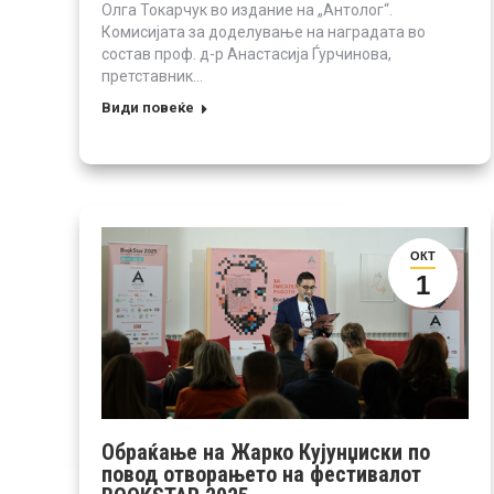
Олга Токарчук во издание на „Антолог“.
Комисијата за доделување на наградата во
состав проф. д-р Анастасија Ѓурчинова,
претставник…
Види повеќе
ОКТ
1
Обраќање на Жарко Кујунџиски по
повод отворањето на фестивалот