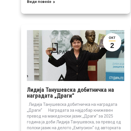
Види повеќе
ОКТ
2
Лидија Танушевска добитничка на
наградата „Драги“
Лидија Танушевска добитничка на наградата
„Драги“ Наградата за најдобар книжевен
превод на македонски јазик „Драги“ за 2025
година ја доби Лидија Танушевска, за превод од
полски јазик на делото „Емпусион“ од авторката