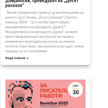
Дамјаноски, преведувач на „Десет
раскази“
Милан Дамјаноски, превод од англиски јазик на
делото од О. Хенри, „Десет раскази“ (Светла
комора, 2024) Што за Вас претставува
иницијативата за наградата „Драги“?
Иницијативата за наградата „Драги“ за мене
претставувазначаен проблесок на нашата
книжевна и преведувачка сцена од повеќе
аспекти. Како прво, таа произлезе во еден тежок
период, кога го изгубивме …
Види повеќе
СЕП
30