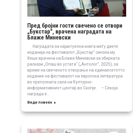
Пред бројни гости свечено се отвори
„Букстар“, врачена наградата на
Блаже Миневски
Наградата за најактуелна книга меѓу двете
изданија на фестивалот „Букстар“ синоќа му
беше врачена на Блаже Миневски за збирката
раскази „Опаш во устата“ („Антолог“, 2025), за
време на свеченото отворање на единаесетотто
издание на фестивалот на европска литература
во преполната сала на Културно-
информативниот центар во Скопје. – Секоја
награда е…
Види повеќе