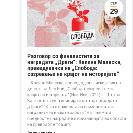
СЕП
29
Разговор со финалистите за
наградата „Драги“: Калина Малеска,
преведувачка на „Слобода:
созревање на крајот на историјата“
Калина Малеска, превод од англиски јазик на
делото од Леа Ипи, „Слобода: созревање на
крајот на историјата“ (Или-Или, 2024) Што за
Вас претставува иницијативата за наградата
„Драги“? Која е важноста на признанијата и
наградите за вашата работа? Најголемата
предност на наградите и признанијата во областа
на преводот е тоа што…
Види повеќе