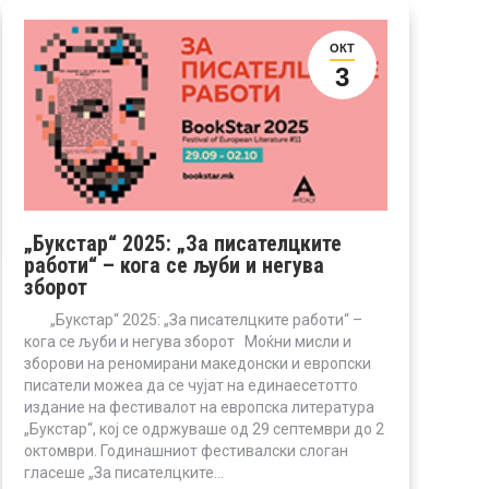
ОКТ
3
„Букстар“ 2025: „За писателцките
работи“ – кога се љуби и негува
зборот
„Букстар“ 2025: „За писателцките работи“ –
кога се љуби и негува зборот Моќни мисли и
зборови на реномирани македонски и европски
писатели можеа да се чујат на единаесетотто
издание на фестивалот на европска литература
„Букстар“, кој се одржуваше од 29 септември до 2
октомври. Годинашниот фестивалски слоган
гласeше „За писателцките…