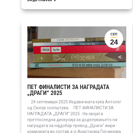
СЕП
24
ПЕТ ФИНАЛИСТИ ЗА НАГРАДАТА
„ДРАГИ“ 2025
24 септември 2025 Издавачката куќа Антолог
од Скопје соопштува: ПЕТ ФИНАЛИСТИ ЗА
НАГРАДАТА „ДРАГИ“ 2025 На својата
претпоследна дискусија за доделувањето на
наградата за најдобар превод „Драги“ жири
комисијата во состав д-р Анастасија Ѓурчинова