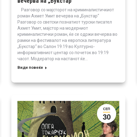
вечерва на „Букстар“
Разговор со мајсторот на криминалистичкиот
роман Ахмет Умит вечерва на „Букстар“
Разговор со светски познатиот турски писател
Ахмет Умит, мајстор на модерниот
криминалистички роман, ќе се одржи вечерва во
рамки на фестивалот на европска литература
„Букстар“ во Салон 19.19 во Културно-
информативниот центар со почеток во 19:19
часот. Модератор на настанот ќе…
Види повеќе
СЕП
30