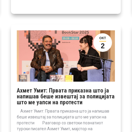
ОКТ
2
Ахмет Умит: Првата приказна што ја
напишав беше извештај за полицијата
што ме уапси на протести
Ахмет Умит: Првата приказна што ја напишав
беше извештај за полицијата што ме уапси на
протести Разговор со светски познатиот
турски писател Ахмет Умит, мајстор на