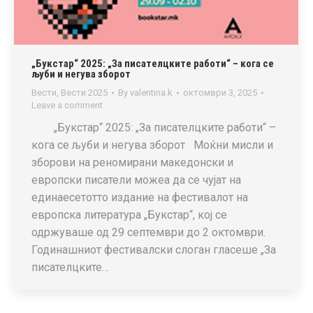
„Букстар“ 2025: „За писателцките работи“ – кога се
љуби и негува зборот
Вести
,
Вести 2025
By
valentina.k
октомври 3, 2025
Leave a comment
„Букстар“ 2025: „За писателцките работи“ –
кога се љуби и негува зборот Моќни мисли и
зборови на реномирани македонски и
европски писатели можеа да се чујат на
единаесетотто издание на фестивалот на
европска литература „Букстар“, кој се
одржуваше од 29 септември до 2 октомври.
Годинашниот фестивалски слоган гласeше „За
писателцките…