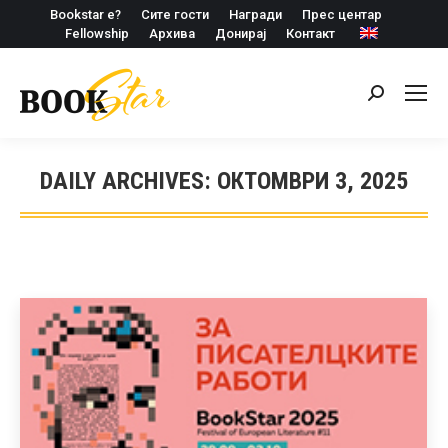
Bookstar е?
Сите гости
Награди
Прес центар
Fellowship
Архива
Донирај
Контакт
Search:
DAILY ARCHIVES:
ОКТОМВРИ 3, 2025