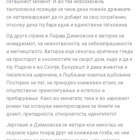
сегашниот момент. И во таа невозможна,
танталовска позиција се чини дека повеќе државите
се натпреваруваат да го добијат за свој сограѓанин,
отколку дека тој бара една и единствена татковина.
Од друга страна и Лидија Димковска е авторка на
номадизмот, на невкотвеноста, на себезапрашаноста
и меѓништвото. Авторка која секогаш критички гледа
на просторот и околностите на својот дом, каде и да е
тој. Родена е во Скопје, Букурешт ѝ дава животна и
писателска широчина, а Љубљана човечка љубовина.
Постојано на пат, на принуден книжевен егзил, на
општествено преиспитување и естетско и
пребарување. Како во минатите, така и во најновиот
роман таа останува заинтересирана за темите на
домот, припадноста, откорнатоста, идентитетот.
Јерговиќ и Димковска се автори кои никогаш не
седнале еден покрај друг на книжевна гозба, но чии