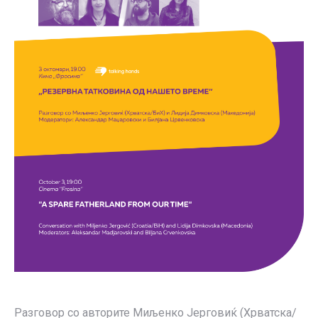
Разговор со авторите Миљенко Јерговиќ (Хрватска/