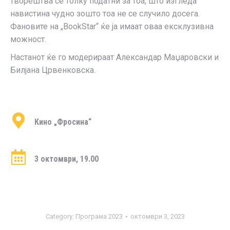
творештва се толку податни за тоа, што изгледа
навистина чудно зошто тоа не се случило досега.
Фановите на „BookStar“ ќе ја имаат оваа ексклузивна
можност.
Настанот ќе го модерираат Александар Маџаровски и
Билјана Црвенковска.
Кино „Фросина“
3 октомври, 19.00
Category:
Програма 2023
октомври 3, 2023