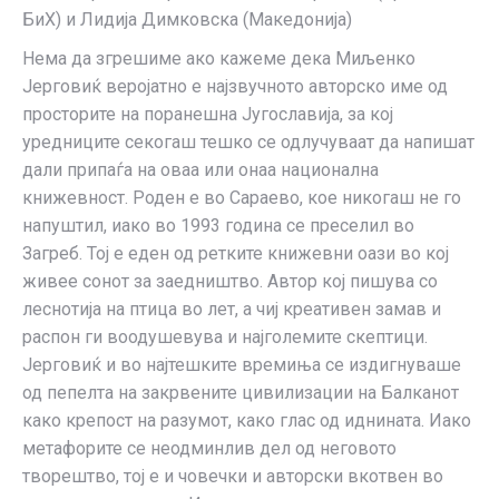
БиХ) и Лидија Димковска (Македонија)
Нема да згрешиме ако кажеме дека Миљенко
Јерговиќ веројатно е најзвучното авторско име од
просторите на поранешна Југославија, за кој
уредниците секогаш тешко се одлучуваат да напишат
дали припаѓа на оваа или онаа национална
книжевност. Роден е во Сараево, кое никогаш не го
напуштил, иако во 1993 година се преселил во
Загреб. Тој е еден од ретките книжевни оази во кој
живее сонот за заедништво. Автор кој пишува со
леснотија на птица во лет, а чиј креативен замав и
распон ги воодушевува и најголемите скептици.
Јерговиќ и во најтешките времиња се издигнуваше
од пепелта на закрвените цивилизации на Балканот
како крепост на разумот, како глас од иднината. Иако
метафорите се неодминлив дел од неговото
творештво, тој е и човечки и авторски вкотвен во