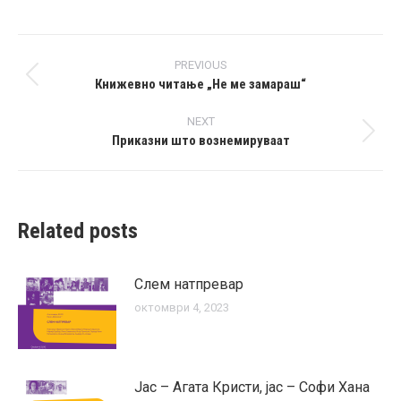
Post
PREVIOUS
navigation
Книжевно читање „Не ме замараш“
Previous
post:
NEXT
Приказни што вознемируваат
Next
post:
Related posts
Слем натпревар
октомври 4, 2023
Јас – Агата Кристи, јас – Софи Хана