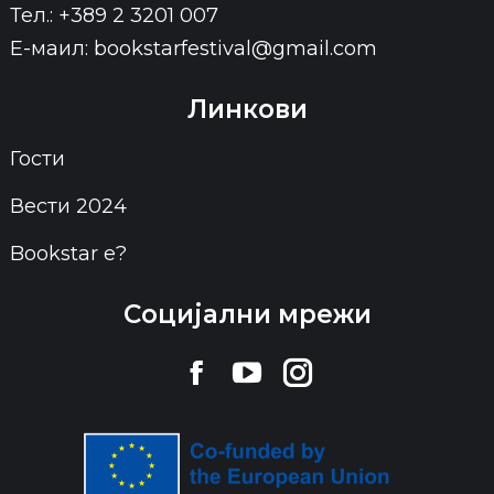
Тел.: +389 2 3201 007
Е-маил: bookstarfestival@gmail.com
Линкови
Гости
Вести 2024
Bookstar е?
Социјални мрежи
Find us on:
Facebook
YouTube
Instagram
page
page
page
opens
opens
opens
in
in
in