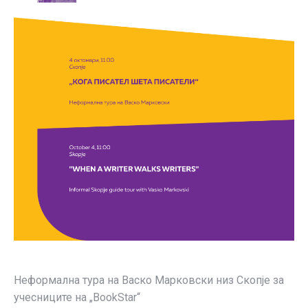
Неформална тура на Васко Марковски низ Скопје за
учесниците на „BookStar“