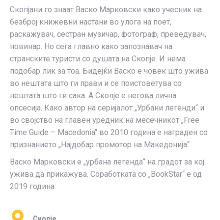
Скопјани го знаат Васко Марковски како учесник на
безброј книжевни настани во улога на поет,
раскажувач, сестран музичар, фотограф, преведувач,
новинар. Но сега главно како запознавач на
странските туристи со душата на Скопје. И нема
подобар лик за тоа. Бидејќи Васко е човек што ужива
во нештата што ги прави и се поистоветува со
нештата што ги сака. А Скопје е негова лична
опсесија. Како автор на серијалот „Урбани легенди“ и
во својство на главен уредник на месечникот „Free
Time Guide – Macedonia“ во 2010 година e награден со
признанието „Најдобар промотор на Македонија“.
Васко Марковски е „урбана легенда“ на градот за кој
ужива да прикажува. Соработката со „BookStar“ е од
2019 година.
Скопје