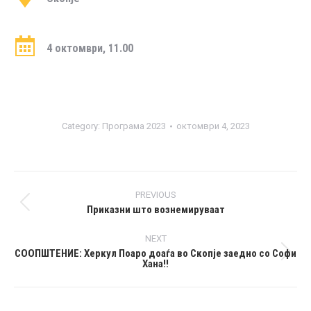
4 октомври, 11.00
Category:
Програма 2023
октомври 4, 2023
Post
PREVIOUS
navigation
Приказни што вознемируваат
Previous
post:
NEXT
СООПШТЕНИЕ: Херкул Поаро доаѓа во Скопје заедно со Софи
Next
Хана!!
post: