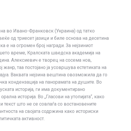
ина во Ивано-Франкoвск (Украина) од татко
веќе од триесет јазици и биле основа на десетина
 е на огромен број награди. За нејзиниот
шето време, Кралската шведска академија на
дина. Алексиевич е творец на сосема нов,
ј жанр, таа постојано ја усовршува естетиката на
рвјуа. Ваквата нејзина вештина овозможила да го
чка кондензација на панорамата на душите. Во
руската историја, ги има документирано
орална историја. Во „Гласови на утопијата“, како
ќи текст што не се совпаѓа со востановените
антноста на својата содржина како историски
литичката активност.