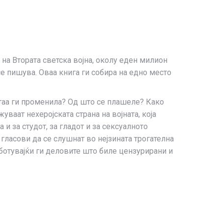
е на Втората светска војна, околу еден милион
се пишува. Оваа книга ги собира на едно место
о таа ги променила? Од што се плашеле? Како
уваат нехеројската страна на војната, која
 и за студот, за гладот и за сексуалното
 гласови да се слушнат во нејзината трогателна
аботувајќи ги деловите што биле цензурирани и