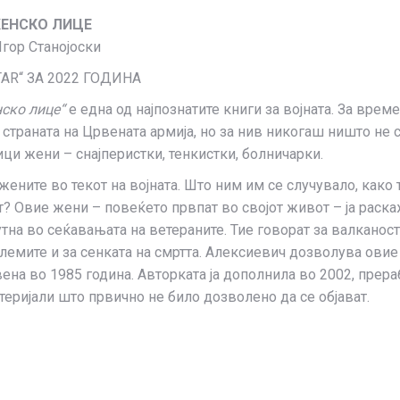
ЖЕНСКО ЛИЦЕ
гор Станојоски
AR“ ЗА 2022 ГОДИНА
нско лице“
е една од најпознатите книги за војната. За врем
 страната на Црвената армија, но за нив никогаш ништо не 
ици жени – снајперистки, тенкистки, болничарки.
 жените во текот на војната. Што ним им се случувало, как
? Овие жени – повеќето првпат во својот живот – ја раскаж
утна во сеќавањата на ветераните. Тие говорат за валканоста
блемите и за сенката на смртта. Алексиевич дозволува овие
авена во 1985 година. Авторката ја дополнила во 2002, прер
теријали што првично не било дозволено да се објават.