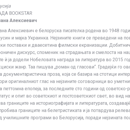
усија
АДА BOOKSTAR
ана Алексиевич
ана Алексиевич е белоруска писателка родена во 1948 год
усин и мајка Украинка. Нејзините книги се преведени на по
ки поставки и дваесетина филмски екранизации. Добитничка
оничен дискурс, споменик на страдањата и смелоста на на
те ѝ ја додели Нобеловата награда за литература во 2015 го
циски жанр. Таа пишува „роман од гласови“. Градејќи го ово
та документаристичка проза, која се базира на стотици инте
ори оригиналниот глас на нејзините соговорници во уметни
та петтомна епопеја, за последните сто години од советско-
атус и опит во советскиот и постсоветскиот свет, во вид на 
ува границите на историографијата и литературата, создавај
 пробива границите на белетристиката и ја потврдува релев
д училишните програми во Белорусија, поради нејзината по