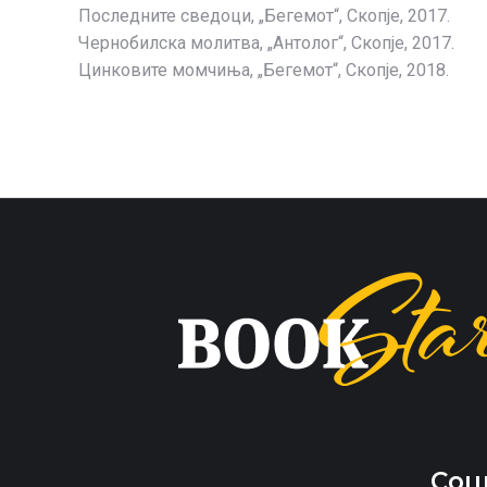
Последните сведоци, „Бегемот“, Скопје, 2017.
Чернобилска молитва, „Антолог“, Скопје, 2017.
Цинковите момчиња, „Бегемот“, Скопје, 2018.
Соц