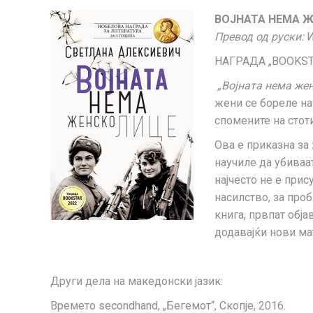
ВОЈНАТА НЕМА 
Превод од руски:
И
НАГРАДА „BOOKST
„Војната нема же
жени се бореле на
спомените на стот
Ова е приказна за
научиле да убиваат
најчесто не е прис
насилство, за про
книга, првпат обј
додавајќи нови ма
Други дела на македонски јазик:
Времето secondhand, „Бегемот“, Скопје, 2016.