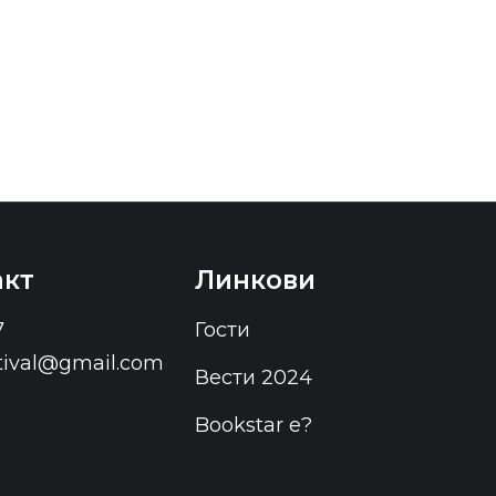
акт
Линкови
7
Гости
stival@gmail.com
Вести 2024
Bookstar е?