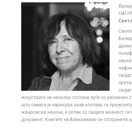
Белор
НАГР
Светл
Светл
Белор
драмс
полиф
науки
нефик
своја
претв
своја
искуствата на неколку стотина луѓе со различен ст
што самата ја нарекува оваа епопеја, ги преиспит
жанровски канони, а сепак со својата моќност ги
документ. Книгите на Алексиевич се отстранети о