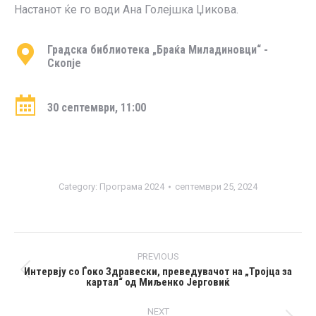
Настанот ќе го води Ана Голејшка Џикова.
Градска библиотека „Браќа Миладиновци“ -
Скопје
30 септември, 11:00
Category:
Програма 2024
септември 25, 2024
Post
PREVIOUS
navigation
Интервју со Ѓоко Здравески, преведувачот на „Тројца за
Previous
картал“ од Миљенко Јерговиќ
post:
NEXT