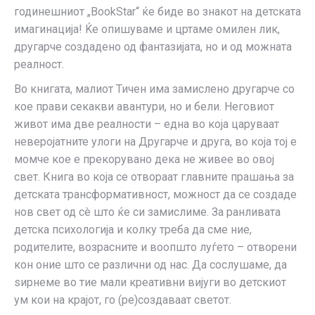
годинешниот „BookStar“ ќе биде во знакот на детската
имагинација! Ќе опишуваме и цртаме омилен лик,
другарче создадено од фантазијата, но и од можната
реалност.
Во книгата, малиот Тичен има замислено другарче со
кое прави секакви авантури, но и бели. Неговиот
живот има две реалности – една во која царуваат
неверојатните улоги на Другарче и друга, во која тој е
момче кое е прекорувано дека не живее во овој
свет. Книга во која се отвораат главните прашања за
детската трансформативност, можност да се создаде
нов свет од сè што ќе си замислиме. За ранливата
детска психологија и колку треба да сме ние,
родителите, возрасните и воопшто луѓето – отворени
кон оние што се различни од нас. Да сослушаме, да
ѕирнеме во тие мали креативни вијуги во детскиот
ум кои на крајот, го (ре)создаваат светот.