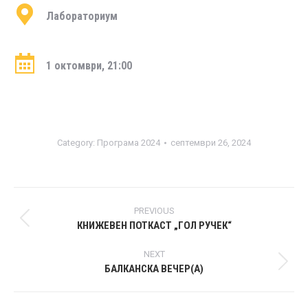
Лабораториум
1 октомври, 21:00
Category:
Програма 2024
септември 26, 2024
Post
PREVIOUS
navigation
КНИЖЕВЕН ПОТКАСТ „ГОЛ РУЧЕК“
Previous
post:
NEXT
БАЛКАНСКА ВЕЧЕР(А)
Next
post: