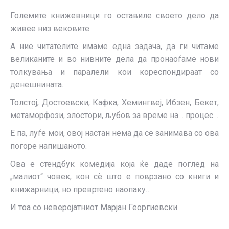
Големите книжевници го оставиле своето дело да
живее низ вековите.
А ние читателите имаме една задача, да ги читаме
великаните и во нивните дела да пронаоѓаме нови
толкувања и паралели кои кореспондираат со
денешнината.
Толстој, Достоевски, Кафка, Хемингвеј, Ибзен, Бекет,
метаморфози, злостори, љубов за време на… процес…
Е па, луѓе мои, овој настан нема да се занимава со ова
погоре напишаното.
Ова е стендбук комедија која ќе даде поглед на
„малиот“ човек, кон сè што е поврзано со книги и
книжарници, но превртено наопаку…
И тоа со неверојатниот Марјан Георгиевски.