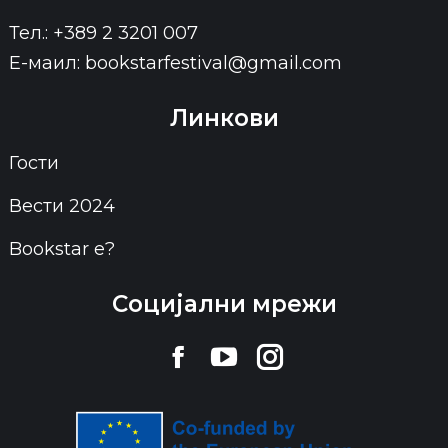
Тел.: +389 2 3201 007
Е-маил: bookstarfestival@gmail.com
Линкови
Гости
Вести 2024
Bookstar е?
Социјални мрежи
Find us on:
Facebook
YouTube
Instagram
page
page
page
opens
opens
opens
in
in
in