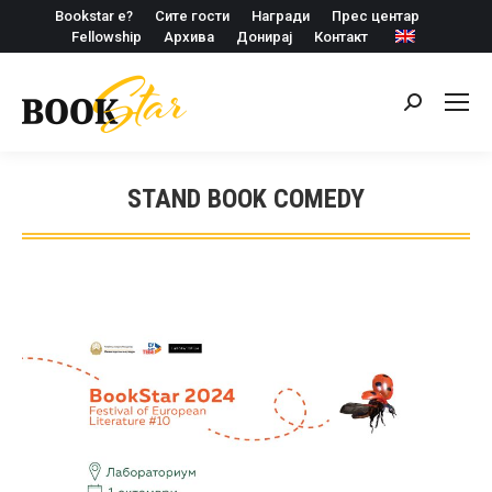
Bookstar е?
Сите гости
Награди
Прес центар
Fellowship
Архива
Донирај
Контакт
Search:
STAND BOOK COMEDY