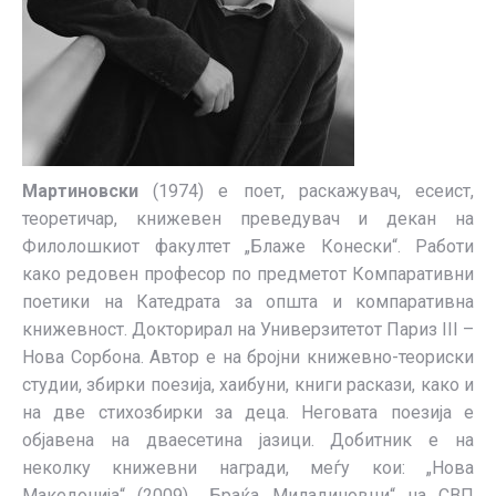
Мартиновски
(1974) е поет, раскажувач, есеист,
теоретичар, книжевен преведувач и декан на
Филолошкиот факултет „Блаже Конески“. Работи
како редовен професор по предметот Компаративни
поетики на Катедрата за општа и компаративна
книжевност. Докторирал на Универзитетот Париз III –
Нова Сорбона. Автор е на бројни книжевно-теориски
студии, збирки поезија, хаибуни, книги раскази, како и
на две стихозбирки за деца. Неговата поезија е
објавена на дваесетина јазици. Добитник е на
неколку книжевни награди, меѓу кои: „Нова
Македонија“ (2009), „Браќа Миладиновци“ на СВП