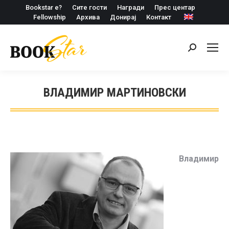
Bookstar е?
Сите гости
Награди
Прес центар
Fellowship
Архива
Донирај
Контакт
Search:
ВЛАДИМИР МАРТИНОВСКИ
Владимир