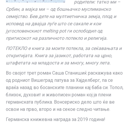
родители: татко ми –
Србин, a мајка ми – од бошњачко муслиманско
семејство. Бев дете на мултиетничка земја, плод и
исповед на двајца луѓе што се сакале и кои
југословенскиот melting pot ги ослободил од
притисокот на различното потекло и религија.
ПОТЕКЛО е книга за моите потекла, за сеќавањата и
откритијата. Книга за јазикот, работата на црно,
штафетата на младоста и за многу, многу лета.
Во својот трет роман Саша Станишиќ раскажува како
од родниот Вишеград патува за Хајделберг, па се
враќа назад во босанските планини кај баба си. Топол,
близок, духовит и живописен роман кој ја плени
германската публика. Вонсериско дело што ќе ве
освои на прво, второ и на секое следно читање.
Германска книжевна награда за 2019 година!