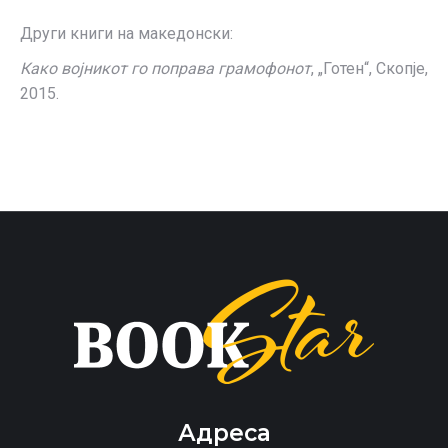
Други книги на македонски:
Како војникот го поправа грамофонот
, „Готен“, Скопје,
2015.
Адреса