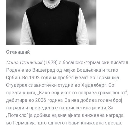
Станишиќ
Саша Станишиќ
(1978) е босанско-германски писател.
Роден е во Вишеград oд мајка Бошњачка и татко
Србин. Во 1992 година пребегнуваат во Германија.
Студирал славистички студии во Хајделберг. Со
првата книга, „Како војникот го поправа грамофонот“,
дебитира во 2006 година. За неа добива голем број
награди и преведена е на триесетина јазици. За
„Потекло“ ја добива најзначајната книжевна награда
во Германија, што од него прави книжевна ѕвезда.