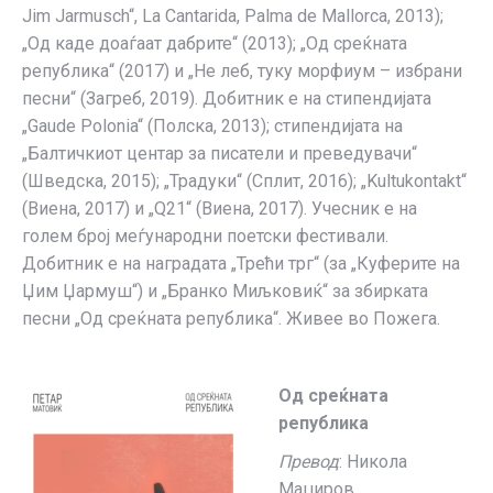
Jim Jarmusch“, La Cantarida, Palma de Mallorca, 2013);
„Од каде доаѓаат дабрите“ (2013); „Од среќната
република“ (2017) и „Не леб, туку морфиум – избрани
песни“ (Загреб, 2019). Добитник е на стипендијата
„Gaude Polonia“ (Полска, 2013); стипендијата на
„Балтичкиот центар за писатели и преведувачи“
(Шведска, 2015); „Традуки“ (Сплит, 2016); „Kultukontakt“
(Виена, 2017) и „Q21“ (Виена, 2017). Учесник е на
голем број меѓународни поетски фестивали.
Добитник е на наградата „Трећи трг“ (за „Куферите на
Џим Џармуш“) и „Бранко Миљковиќ“ за збирката
песни „Од среќната република“. Живeе во Пожега.
Од среќната
република
Превод
: Никола
Маџиров