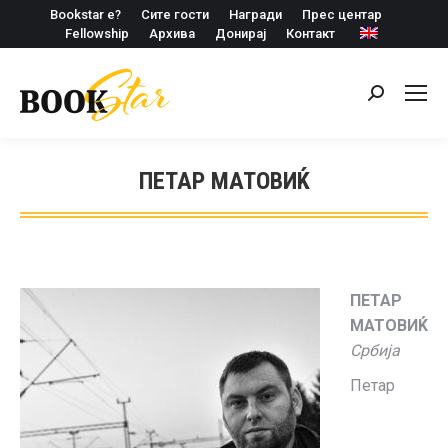
Bookstar е?
Сите гости
Награди
Прес центар
Fellowship
Архива
Донирај
Контакт
Search:
ПЕТАР МАТОВИЌ
ПЕТАР
МАТОВИЌ
Србија
Петар