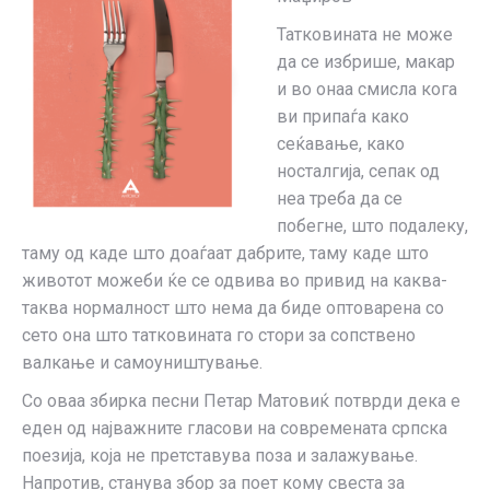
Татковината не може
да се избрише, макар
и во онаа смисла кога
ви припаѓа како
сеќавање, како
носталгија, сепак од
неа треба да се
побегне, што подалеку,
таму од каде што доаѓаат дабрите, таму каде што
животот можеби ќе се одвива во привид на каква-
таква нормалност што нема да биде оптоварена со
сето она што татковината го стори за сопствено
валкање и самоуништување.
Со оваа збирка песни Петар Матовиќ потврди дека е
еден од најважните гласови на современата српска
поезија, која не претставува поза и залажување.
Напротив, станува збор за поет кому свеста за