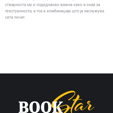
стварноста му е подеднакво важна како и онаа за
текстуалноста, а тоа е комбинација што ја заслужува
сета почит.