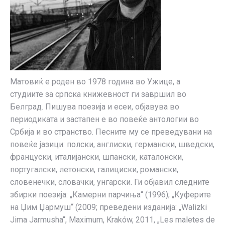
Матовиќ е роден во 1978 година во Ужице, а
студиите за српска книжевност ги завршил во
Белград. Пишува поезија и есеи, објавува во
периодиката и застапен е во повеќе антологии во
Србија и во странство. Песните му се преведувани на
повеќе јазици: полски, англиски, германски, шведски,
француски, италијански, шпански, каталонски,
португалски, летонски, галициски, романски,
словенечки, словачки, унгарски. Ги објавил следните
збирки поезија: „Камерни парчиња“ (1996); „Куферите
на Џим Џармуш“ (2009; преведени изданија: „Walizki
Jima Jarmusha“, Maximum, Kraków, 2011, „Les maletes de