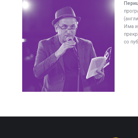
Периц
прогр
(англ
Има и
прекр
со пу