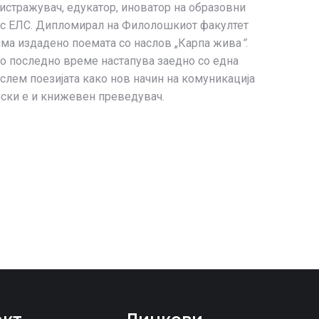
, истражувач, едукатор, иноватор на образовни
асус ЕЛС. Дипломирал на Филолошкиот факултет
а има издадено поемата со наслов „Карпа жива
“
.
 Во последно време настапува заедно со една
 слем поезијата како нов начин на комуникација
џоски е и книжевен преведувач.