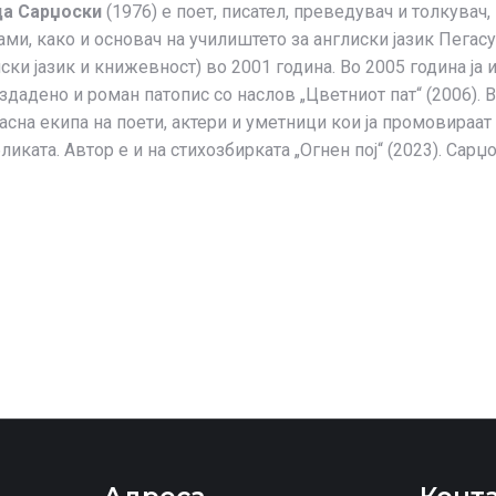
а Сарџоски
(1976) е поет, писател, преведувач и толкувач
ами, како и основач на училиштето за англиски јазик Пег
иски јазик и книжевност) во 2001 година. Во 2005 година ј
здадено и роман патопис со наслов „Цветниот пат“ (2006).
асна екипа на поети, актери и уметници кои ја промовираат
бликата. Автор е и на стихозбирката „Огнен пој“ (2023). Сар