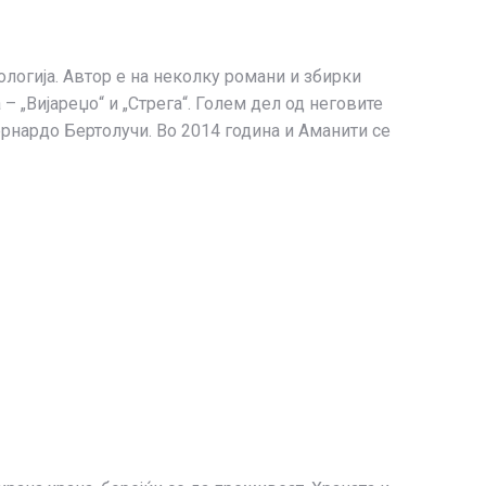
ологија. Автор е на неколку романи и збирки
– „Вијареџо“ и „Стрега“. Голем дел од неговите
рнардо Бертолучи. Во 2014 година и Аманити се