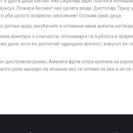
ат и други деца шетаат низ Сицилија, јадат слатки и конзерв
луксуз. Пожари беснеат низ целата земја. Дистопија. Пред 
 го уби целото возрасно население! Останаа само деца.
 детски орди, изгубените и оставени мали жители изгледаа
иза авантури и опасности, спознавајќи ги љубовта и пријат
ва дека, кога ќе достигнат одредена зрелост, вирусот ќе ги
ен дистописки роман, Аманити фрла остра критика на корпо
ото дека наскоро ќе исчезне ако се остави на ова и не се