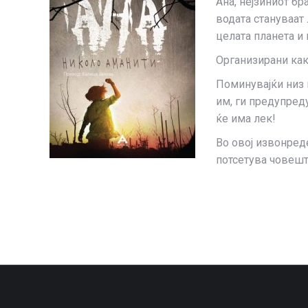
Ана, нејзиниот бр
водата стануваат 
целата планета и
Организирани како
Поминувајќи низ н
им, ги предупреду
ќе има лек!
Во овој извонред
потсетува човештв