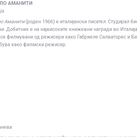
ЛО АМАНИТИ
ја
о Аманити
(роден 1966) е италијански писател. Студирал би
зи. Добитник е на највисоките книжевни награди во Италија 
 се филмувани од режисери како Габриеле Салваторес и Бе
бува како филмски режисер.
анева