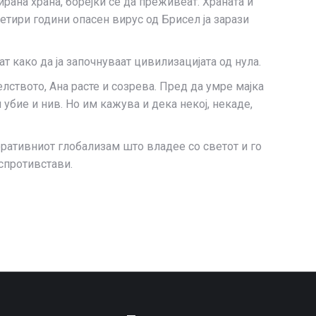
ирана храна, борејќи се да преживеат. Храната и
четири години опасен вирус од Брисел ја зарази
т како да ја започнуваат цивилизацијата од нула.
елството, Ана расте и созрева. Пред да умре мајка
 убие и нив. Но им кажува и дека некој, некаде,
ративниот глобализам што владее со светот и го
 спротивстави.