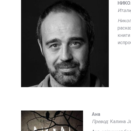
НИКО
Итали
Никол
раска
книги
испро
Ана
Превод
: Калина Ј