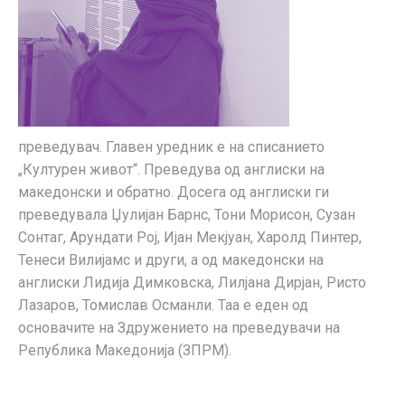
преведувач. Главен уредник е на списанието
„Културен живот“. Преведува од англиски на
македонски и обратно. Досега од англиски ги
преведувала Џулијан Барнс, Тони Морисон, Сузан
Сонтаг, Арундати Рој, Ијан Мекјуан, Харолд Пинтер,
Тенеси Вилијамс и други, а од македонски на
англиски Лидија Димковска, Лилјана Дирјан, Ристо
Лазаров, Томислав Османли. Таа е еден од
основачите на Здружението на преведувачи на
Република Македонија (ЗПРМ).