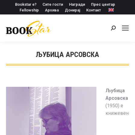
Bookstar е?
Сите гости
Награди
Прес центар
Fellowship
Архива
Донирај
Контакт
Search:
ЉУБИЦА АРСОВСКА
Љубица
Арсовска
(1950) е
книжевен