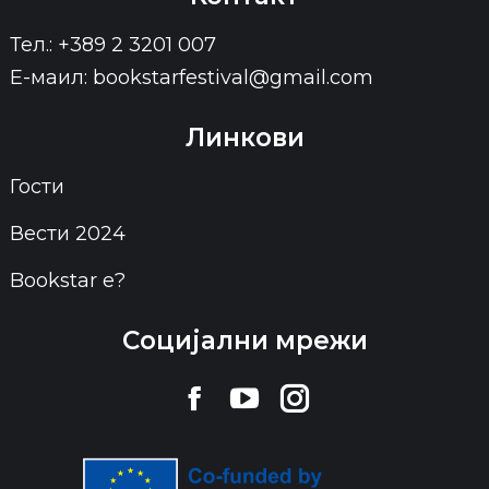
Тел.: +389 2 3201 007
Е-маил: bookstarfestival@gmail.com
Линкови
Гости
Вести 2024
Bookstar е?
Социјални мрежи
Find us on:
Facebook
YouTube
Instagram
page
page
page
opens
opens
opens