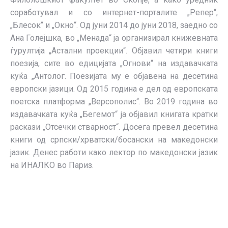
соработувал и со интернет-порталите „Репер“,
„Блесок“ и „Окно“. Од јуни 2014 до јуни 2018, заедно со
Ана Голејшка, во „Менада“ ја организирал книжевната
ѓурултија „Астални проекции“. Објавил четири книги
поезија, сите во едицијата „Огнови“ на издавачката
куќа „Антолог. Поезијата му е објавена на десетина
европски јазици. Од 2015 година е дел од европската
поетска платформа „Версополис“. Во 2019 година во
издавачката куќа „Бегемот“ ја објавил книгата кратки
раскази „Отсечки стварност“. Досега превел десетина
книги од српски/хрватски/босански на македонски
јазик. Денес работи како лектор по македонски јазик
на ИНАЛКО во Париз.