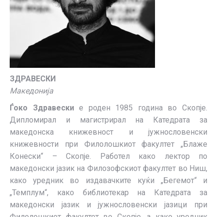
ЗДРАВЕСКИ
Македонија
Ѓоко Здравески
е роден 1985 година во Скопје.
Дипломирал и магистрирал на Катедрата за
македонска книжевност и јужнословенски
книжевности при Филолошкиот факултет „Блаже
Конески“ – Скопје. Работел како лектор по
македонски јазик на Филозофскиот факултет во Ниш,
како уредник во издавачките куќи „Бегемот“ и
„Темплум“, како библиотекар на Катедрата за
македонски јазик и јужнословенски јазици при
Филолошкиот факултет во Скопје, а како уредник