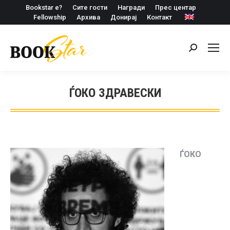
Bookstar е?
Сите гости
Награди
Прес центар
Fellowship
Архива
Донирај
Контакт
Search:
ЃОКО ЗДРАВЕСКИ
ЃОКО