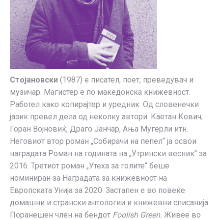
Стојановски
(1987) е писател, поет, преведувач и
музичар. Магистер е по македонска книжевност.
Работел како копирајтер и уредник. Од словенечки
јазик превел дела од неколку автори. Каетан Кович,
Горан Војновиќ, Драго Јанчар, Ања Мугерли итн.
Неговиот втор роман „Собирачи на пепел“ ја освои
наградата Роман на годината на „Утрински весник“ за
2016. Третиот роман „Утеха за голите“ беше
номиниран за Наградата за книжевност на
Европската Унија за 2020. Застапен е во повеќе
домашни и странски антологии и книжевни списанија.
Поранешен член на бендот
Foolish Green.
Живее во