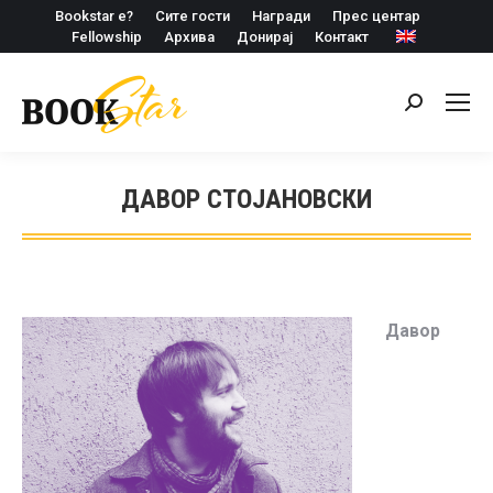
Bookstar е?
Сите гости
Награди
Прес центар
Fellowship
Архива
Донирај
Контакт
Search:
ДАВОР СТОЈАНОВСКИ
Давор