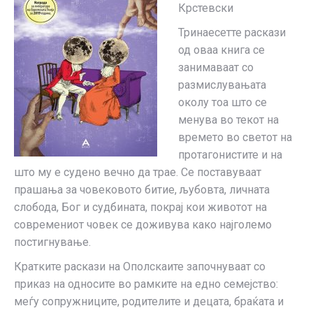
Крстевски
Тринаесетте раскази
од оваа книга се
занимаваат со
размислувањата
околу тоа што се
менува во текот на
времето во светот на
протагонистите и на
што му е судено вечно да трае. Се поставуваат
прашања за човековото битие, љубовта, личната
слобода, Бог и судбината, покрај кои животот на
современиот човек се доживува како најголемо
постигнување.
Кратките раскази на Ополскаите започнуваат со
приказ на односите во рамките на едно семејство:
меѓу сопружниците, родителите и децата, браќата и