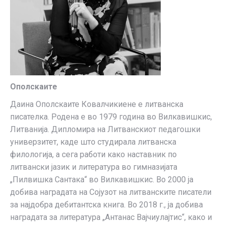
Ополскаите
Даина Ополскаите Ковалчикиене е литванска
писателка. Родена е во 1979 година во Вилкавишкис,
Литванија. Дипломира на Литванскиот педагошки
универзитет, каде што студирала литванска
филологија, а сега работи како наставник по
литвански јазик и литература во гимназијата
„Пилвишка Сантака“ во Вилкавишкис. Во 2000 ја
добива наградата на Сојузот на литванските писатели
за најдобра дебитантска книга. Во 2018 г., ја добива
наградата за литература „Антанас Вајчиулајтис“, како и