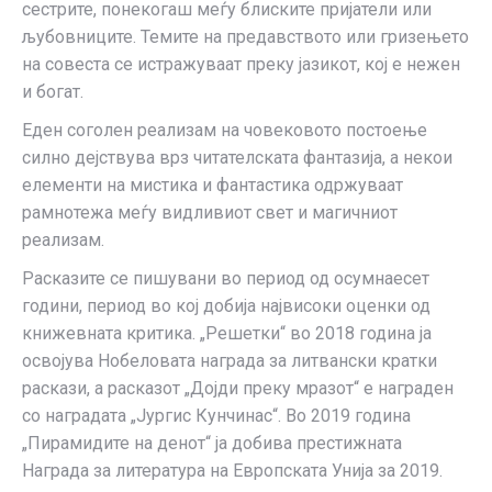
сестрите, понекогаш меѓу блиските пријатели или
љубовниците. Темите на предавството или гризењето
на совеста се истражуваат преку јазикот, кој е нежен
и богат.
Еден соголен реализам на човековото постоење
силно дејствува врз читателската фантазија, а некои
елементи на мистика и фантастика одржуваат
рамнотежа меѓу видливиот свет и магичниот
реализам.
Расказите се пишувани во период од осумнаесет
години, период во кој добија највисоки оценки од
книжевната критика. „Решетки“ во 2018 година ја
освојува Нобеловата награда за литвански кратки
раскази, а расказот „Дојди преку мразот“ е награден
со наградата „Јургис Кунчинас“. Во 2019 година
„Пирамидите на денот“ ја добива престижната
Награда за литература на Европската Унија за 2019.