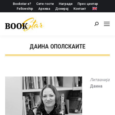
Bookstar е?
Сите гости
Награди
Прес центар
Fellowship
Архива
Донирај
Контакт
Search:
ДАИНА ОПОЛСКАИТЕ
Литванија
Даина