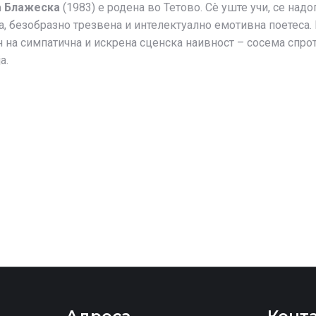
а Блажеска
(1983) e родена во Тетово. Сè уште учи, се надо
а, безобразно трезвена и интелектуално емотивна поетеса. 
н на симпатична и искрена сценска наивност – сосема спрот
а.