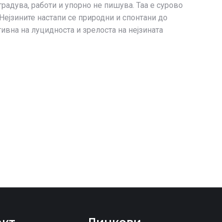
градува, работи и упорно не пишува. Таа е сурово
Нејзините настапи се природни и спонтани до
ивна на луцидноста и зрелоста на нејзината