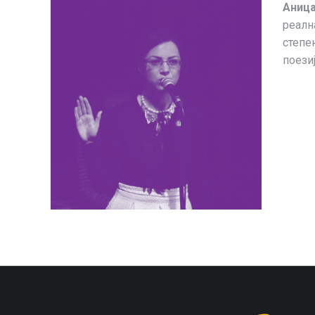
Аниц
реалн
степе
поезиј