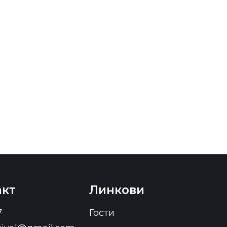
акт
Линкови
7
Гости