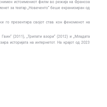
е снимен истоимениот филм во режија на Франсоа
менет за театар „Новеченто“ беше екранизиран од
ки го презентира својот став кон феноменот на
Гвин“ (2011), „Трипати взори“ (2012) и „Младата
зира историјата на интернетот. На крајот од 2023