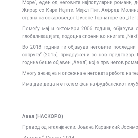
Море“, еден од неговите најпопуларни романи, 
Жирар со Кира Најлти, Мајкл Пит, Алфред Молина
страна на оскаровецот Џузепе Торнаторе во „Леге
Помеѓу мај и октомври 2006 година, објавува 
глобализацијата, подоцна споени во книгата „Next“
Во 2018 година ги објавува неговите последни че
сопруга“ (2015), придружени со нов предговор. И
година беше објавен „Авел“, кој е прв негов рома
Многу значајна и опсежна е неговата работа на те
Има две деца и е голем фан на фудбалскиот клуб 
Авел (
НАСКОРО)
Превод од италијански: Јована Караникиќ Јосим
„Антолог“, Скопје, 2024