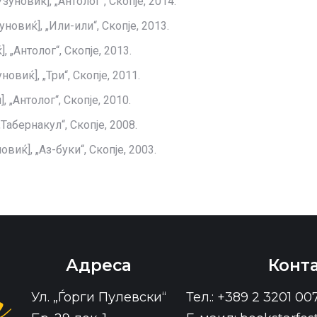
уновиќ], „Антолог“, Скопје, 2014.
новиќ], „Или-или“, Скопје, 2013.
 „Антолог“, Скопје, 2013.
виќ], „Три“, Скопје, 2011.
 „Антолог“, Скопје, 2010.
Taбернакул“, Скопје, 2008.
иќ], „Аз-буки“, Скопје, 2003.
Адреса
Конт
Ул. „Ѓорги Пулевски“
Тел.: +389 2 3201 00