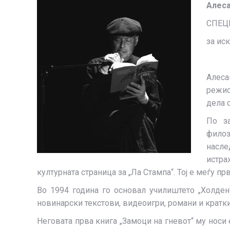
Алеса
СПЕЦ
за ис
Алеса
режис
дела 
По з
филоз
насле
истра
културната страница за „Ла Стампа“. Тој е меѓу пр
Во 1994 година го основал училиштето „Холден
новинарски текстови, видеоигри, романи и кратки
Неговата прва книга „Замоци на гневот“ му носи е