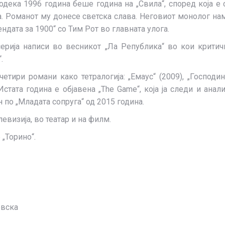
додека 1996 година беше година на „Свила“, според која 
. Романот му донесе светска слава. Неговиот монолог на
ндата за 1900“ со Тим Рот во главната улога.
серија написи во весникот „Ла Република“ во кои критич
.
тири романи како тетралогија: „Емаус“ (2009), „Господин 
стата година е објавена „The Game“, која ја следи и анали
н по „Младата сопруга“ од 2015 година.
левизија, во театар и на филм.
„Торино“.
овска