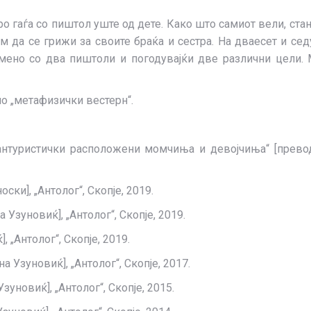
о гаѓа со пиштол уште од дете. Како што самиот вели, ста
сам да се грижи за своите браќа и сестра. На дваесет и се
мено со два пиштоли и погодувајќи две различни цели. М
о „метафизички вестерн“.
антуристички расположени момчиња и девојчиња“ [превод 
ски], „Антолог“, Скопје, 2019.
Узуновиќ], „Антолог“, Скопје, 2019.
 „Антолог“, Скопје, 2019.
 Узуновиќ], „Антолог“, Скопје, 2017.
уновиќ], „Антолог“, Скопје, 2015.