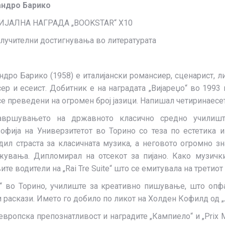
ндро Барико
ИЈАЛНА НАГРАДА „BOOKSTAR“ Х10
клучителни достигнувања во литературата
ндро Барико (1958) е италијански романсиер, сценарист, ли
ер и есеист. Добитник е на наградата „Вијареџо“ во 1993 
се преведени на огромен број јазици. Напишал четиринаесет 
авршувањето на државното класично средно училишт
офија на Универзитетот во Торино со теза по естетика и
дил страста за класичната музика, а неговото огромно зн
жувања. Дипломирал на отсекот за пијано. Како музичк
вите водители на „Rai Tre Suite“ што се емитувала на третиот
“ во Торино, училиште за креативно пишување, што опфаќ
 раскази. Името го добило по ликот на Холден Кофилд од „
вропска препознатливост и наградите „Кампиело“ и „Prix Mé