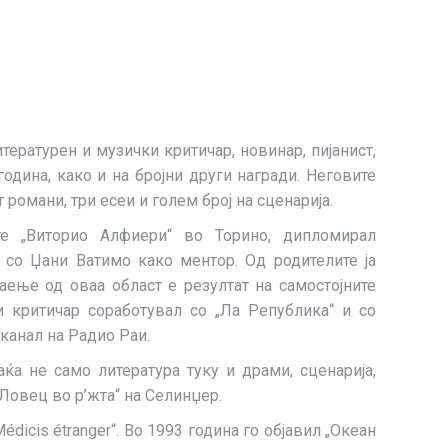
тературен и музички критичар, новинар, пијанист,
година, како и на бројни други награди. Неговите
романи, три есеи и голем број на сценарија.
е „Виторио Алфиери“ во Торино, дипломирал
 со Џани Ватимо како ментор. Од родителите ја
аење од оваа област е резултат на самостојните
и критичар соработувал со „Ла Република“ и со
 канал на Радио Раи.
а не само литература туку и драми, сценарија,
Ловец во р’жта“ на Селинџер.
dicis étranger“. Во 1993 година го објавил „Океан