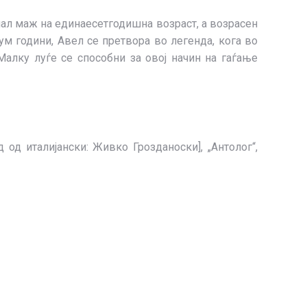
нал маж на единаесетгодишна возраст, а возрасен
дум години, Авел се претвора во легенда, кога во
алку луѓе се способни за овој начин на гаѓање
од италијански: Живко Грозданоски], „Антолог“,