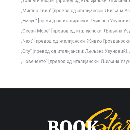
„Трипати взори“ [превод од италијански: Љиљана Уз
„Мистер Гвин“ [превод од италијански: Љиљана Узу
„Емаус“ [превод од италијански: Љиљана Узуновиќ],
„Океан Море“ [превод од италијански: Љиљана Узуно
„Next“ [превод од италијански: Живко Грозданоски],
„City“ [превод од италијански: Љиљана Узуновиќ], „
„Новеченто“ [превод од италијански: Љиљана Узунов