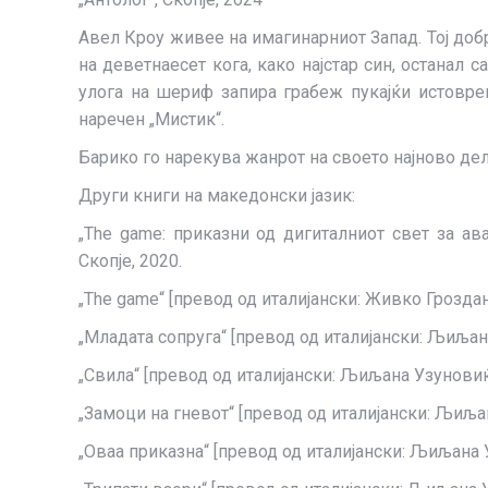
Авел Кроу живее на имагинарниот Запад. Тој добр
на деветнаесет кога, како најстар син, останал 
улога на шериф запира грабеж пукајќи истовре
наречен „Мистик“.
Барико го нарекува жанрот на своето најново дел
Други книги на македонски јазик:
„The game: приказни од дигиталниот свет за ав
Скопје, 2020.
„The game“ [превод од италијански: Живко Гроздано
„Младата сопруга“ [превод од италијански: Љиљана 
„Свила“ [превод од италијански: Љиљана Узуновиќ],
„Замоци на гневот“ [превод од италијански: Љиљана
„Оваа приказна“ [превод од италијански: Љиљана Уз