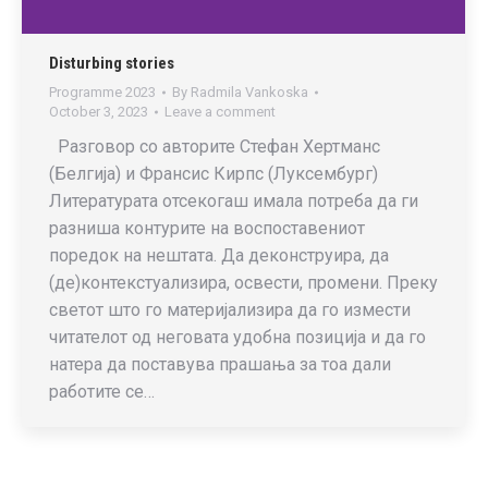
Disturbing stories
Programme 2023
By
Radmila Vankoska
October 3, 2023
Leave a comment
Разговор со авторите Стефан Хертманс
(Белгија) и Франсис Кирпс (Луксембург)
Литературата отсекогаш имала потреба да ги
разниша контурите на воспоставениот
поредок на нештата. Да деконструира, да
(де)контекстуализира, освести, промени. Преку
светот што го материјализира да го измести
читателот од неговата удобна позиција и да го
натера да поставува прашања за тоа дали
работите се…