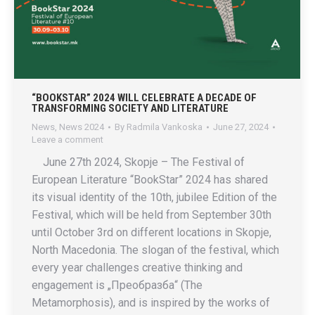
“BOOKSTAR” 2024 WILL CELEBRATE A DECADE OF
TRANSFORMING SOCIETY AND LITERATURE
News
,
News 2024
By
Radmila Vankoska
June 27, 2024
Leave a comment
June 27th 2024, Skopje – The Festival of
European Literature “BookStar” 2024 has shared
its visual identity of the 10th, jubilee Edition of the
Festival, which will be held from September 30th
until October 3rd on different locations in Skopje,
North Macedonia. The slogan of the festival, which
every year challenges creative thinking and
engagement is „Преобразба“ (The
Metamorphosis), and is inspired by the works of