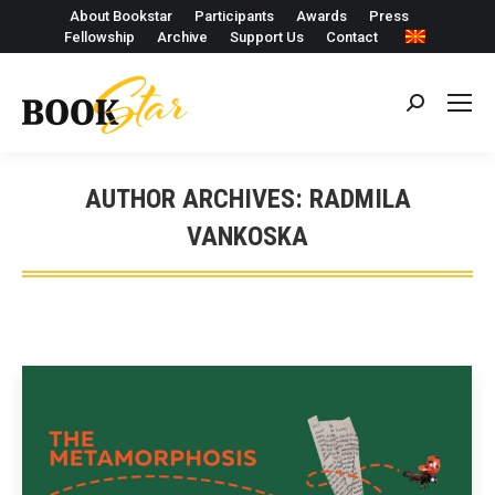
About Bookstar
Participants
Awards
Press
Fellowship
Archive
Support Us
Contact
Search:
AUTHOR ARCHIVES:
RADMILA
VANKOSKA