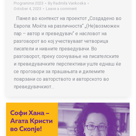
Programme 2023
By
Radmila Vankoska
October 4, 2023
Leave a comment
Панел во контекст на проектот „Создадено во
Европа: Моќта на различноста“ „(Не)возможен
пар – автор и преведувач“ е насловот на
разговорот во кој учествуваат четворица
писатели и нивните преведувачи. Во
разговорот, преку соочување на писателските
и преведувачките перспективи уште еднаш ќе
се проговори за прашањата и дилемите
поврзани со авторството и авторското во
преведувачкиот…