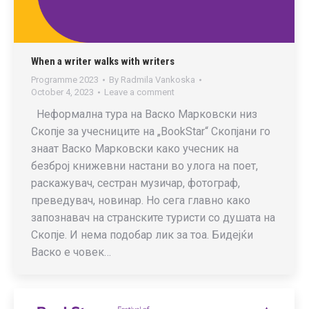
When a writer walks with writers
Programme 2023
By
Radmila Vankoska
October 4, 2023
Leave a comment
Неформална тура на Васко Марковски низ
Скопје за учесниците на „BookStar“ Скопјани го
знаат Васко Марковски како учесник на
безброј книжевни настани во улога на поет,
раскажувач, сестран музичар, фотограф,
преведувач, новинар. Но сега главно како
запознавач на странските туристи со душата на
Скопје. И нема подобар лик за тоа. Бидејќи
Васко е човек…