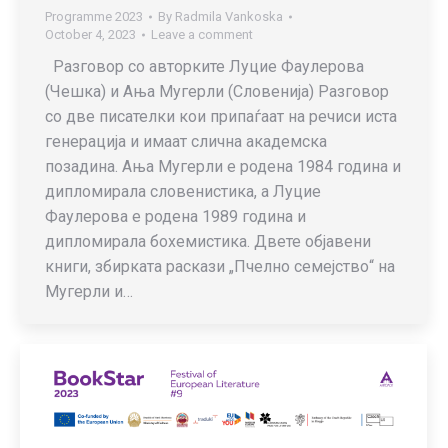
Programme 2023
By
Radmila Vankoska
October 4, 2023
Leave a comment
Разговор со авторките Луцие Фаулерова
(Чешка) и Ања Мугерли (Словенија) Разговор
со две писателки кои припаѓаат на речиси иста
генерација и имаат слична академска
позадина. Ања Мугерли е родена 1984 година и
дипломирала словенистика, а Луцие
Фаулерова е родена 1989 година и
дипломирала бохемистика. Двете објавени
книги, збирката раскази „Пчелно семејство“ на
Мугерли и…