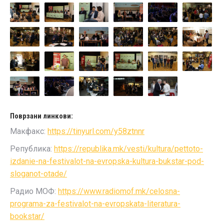
Поврзани линкови:
Макфакс:
https://tinyurl.com/y58ztnnr
Република:
https://republika.mk/vesti/kultura/pettoto-
izdanie-na-festivalot-na-evropska-kultura-bukstar-pod-
sloganot-otade/
Радио МОФ:
https://www.radiomof.mk/celosna-
programa-za-festivalot-na-evropskata-literatura-
bookstar/