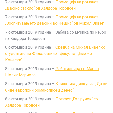
7 октомври 2019 година –
Промоција на романот
„Двојно стакло“ од Халдора Тородсен
7 октомври 2019 година –
Промоција на романот
„Воспитувањето девојки во Чешка“ од Михал Вивег
7 октомври 2019 година – Забава со музика по избор
на Халдора Тородсен
8 oктомври 2019 година –
Средба на Михал Вивег со
студентите на Филолошкиот факултет „Блаже
Конески“
8 октомври 2019 година –
Работилница со Марко
Шелиќ Марчело
8 октомври 2019 година –
Книжевна дискусија „Да се
биде европски романописец денес“
8 октомври 2019 година –
Поткаст „Гол ручек“ со
Халдора Тородсен