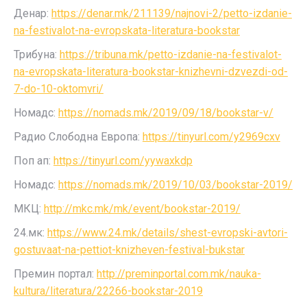
Денар:
https://denar.mk/211139/najnovi-2/petto-izdanie-
na-festivalot-na-evropskata-literatura-bookstar
Трибуна:
https://tribuna.mk/petto-izdanie-na-festivalot-
na-evropskata-literatura-bookstar-knizhevni-dzvezdi-od-
7-do-10-oktomvri/
Номадс:
https://nomads.mk/2019/09/18/bookstar-v/
Радио Слободна Европа:
https://tinyurl.com/y2969cxv
Поп ап:
https://tinyurl.com/yywaxkdp
Номадс:
https://nomads.mk/2019/10/03/bookstar-2019/
МКЦ:
http://mkc.mk/mk/event/bookstar-2019/
24.мк:
https://www.24.mk/details/shest-evropski-avtori-
gostuvaat-na-pettiot-knizheven-festival-bukstar
Премин портал:
http://preminportal.com.mk/nauka-
kultura/literatura/22266-bookstar-2019