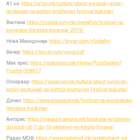
А1 он:
https://a1on.mk/culture/shest-evropski-avtori-
gostuvaat-na-pettiot-knizheven-festival-bukstar/
Вистина:
https://vistina.com.mk/megafon/festival-na-
evropska-literatura-bookstar-2019/
Нова Македонија:
https://tinyurl.com/y5cda9vl
Вечер:
https://tinyurl.com/yxndx5df
Мак прес:
https://makpress.mk/Home/PostDetails?
PostId=308637
Опсервер:
https://opserver.mk/kultura/shest-evropski-
avtori-gostuvaat-na-pettiot-knizheven-festival-bukstar/
Денес:
https://denesmagazin.mk/festival-na-evropskata-
literatura-bookstar/
Анторис:
https://magazin.antoris.mk/bookstar-knizhevni-
dzvezdi-od-7-do-10-oktomvri-vo-kinoto-frosina/
Радио МОФ:
https://www.radiomof.mk/avijaticharot-od-