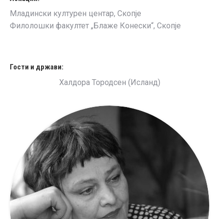
Младински културен центар, Скопје
Филолошки факултет „Блаже Конески“, Скопје
Гости и држави:
Халдора Тородсен (Исланд)