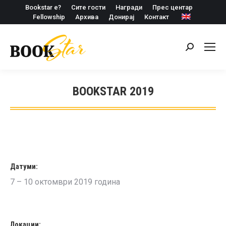
Bookstar е?
Сите гости
Награди
Прес центар
Fellowship
Архива
Донирај
Контакт
Search:
BOOKSTAR 2019
Датуми:
7 – 10 октомври 2019 година
Локации: