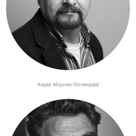
Кадер Абдолах (Холандија)