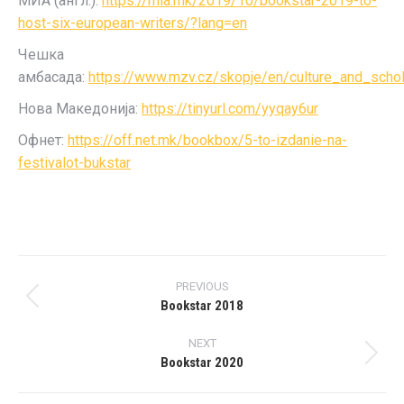
МИА (англ.):
https://mia.mk/2019/10/bookstar-2019-to-
host-six-european-writers/?lang=en
Чешка
амбасада:
https://www.mzv.cz/skopje/en/culture_and_scho
Нова Македонија:
https://tinyurl.com/yyqay6ur
Офнет:
https://off.net.mk/bookbox/5-to-izdanie-na-
festivalot-bukstar
Project
PREVIOUS
navigation
Bookstar 2018
Previous
project:
NEXT
Bookstar 2020
Next
project: