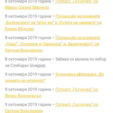
8 октомври 2019 година –
Поткаст „Гол ручек“ со
Марко Шелиќ Марчело
8 октомври 2019 година –
Промоција на романите
„Бележникот на татко ми“ и „Куќата на џамијата“ од
Кадер Абдолах
8 октомври 2019 година –
Промоција на романите
„Лавр“, „Соловјов и Ларионов“ и „Авијатичарот“ од
Евгениј Водолазкин
8 октомври 2019 година – Забава со музика по избор
на Слободан Шнајдер
9 октомври 2019 година –
Книжевен афтерворк „Во
сенката на читателот“
9 октомври 2019 година –
Поткаст „Гол ручек“ со
Венко Андоновски
9 октомври 2019 година –
Поткаст „Гол ручек“ со
Евгениј Водолазкин