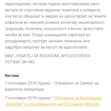
надвладуваат, па оваа година претставуваме шест
автори со спротивни заднини, тематики и интереси,
кои ќе се обединат и заедно ќе дискутираат на темите
опфатени во нивните романи: религија, националност,
традиција, политика, сексуалност и вечно присутната
желба за моќ. Отаде шизоидните наративи во
секојдневјето, постојат личните приказни, кои
најдобро сведочат за хаосот на идеологиите.
МАЛ ЈУБИЛЕЈ ЗА BOOKSTAR, АНТОЛОГИСКИ
ПОТФАТ ЗА НАС
Настани:
7 октомври 2019 година – Отворање на Саемот на
европска литература
7 октомври 2019 година –
Отворање на фестивалот
„BookStar“ со поздравна реч на Н.Е. Самуел Жбогар