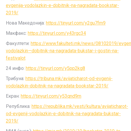
evgenija-vodolazkin-e-dobitnik-na-nagradata-bookstar-
2019/
Нова Македонија:
https://tinyurl.com/y2gu7fm9
Макфакс:
https://tinyurl.com/y43rgc34
Факултети:
https://www.fakulteti.mk/news/08102019/evgeni
vodolazkin—dobitnik-na-nagradata-bukstar-i-gostin-na-
festivalot
24 инфо:
https://tinyurl.com/y5pp2kg8
Трибуна:
https://tribuna.mk/avijaticharot-od-evgenij-
vodolazkin-dobitnik-na-nagradata-bookstar-2019/
Екран:
https://tinyurl.com/y53qnd9m
Република:
https://republika.mk/vesti/kultura/avijaticharot-
od-evgenij-vodolazkin-e-dobitnik-na-nagradata-bukstar-
2019/