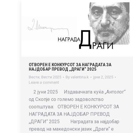
ОТВОРЕН Е КОНКУРСОТ ЗА НАГРАДАТА ЗА
НАЈДОБАР ПРЕВОД „ДРАГИ“ 2025
Вести
,
Вести 2025
By
valentina.k
јуни 2, 2025
Leave a comment
2 јуни 2025 Издавачката куќа „Антолог“
од Скопје со големо задоволство
соопштува: ОТВОРЕН Е КОНКУРСОТ ЗА
НАГРАДАТА ЗА НАЈДОБАР ПРЕВОД
„ДРАГИ“ 2025 Наградата за најдобар
превод на македонски јазик „Драги“ е