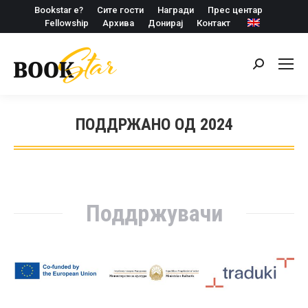
Bookstar е?
Сите гости
Награди
Прес центар
Fellowship
Архива
Донирај
Контакт
Search:
ПОДДРЖАНО ОД 2024
Поддржувачи